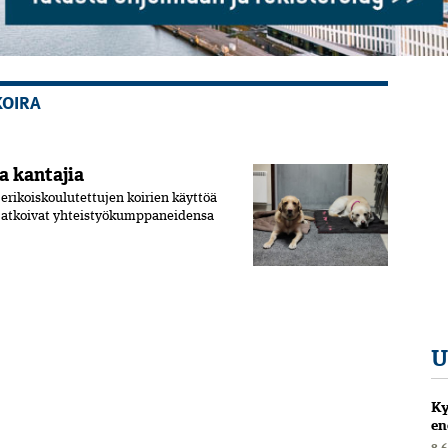
KOIRA
a kantajia
 erikoiskoulutettujen koirien käyttöä
T jatkoivat yhteistyökumppaneidensa
U
Ky
en
8.