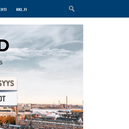
EHTI
RKL.FI