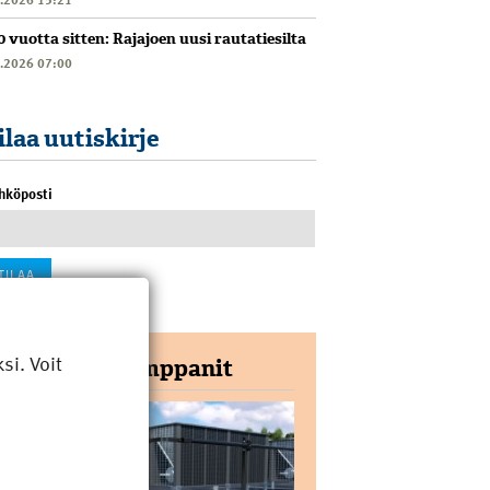
0 vuotta sitten: Rajajoen uusi rautatiesilta
6.2026 07:00
ilaa uutiskirje
hköposti
i. Voit
Yhteistyökumppanit