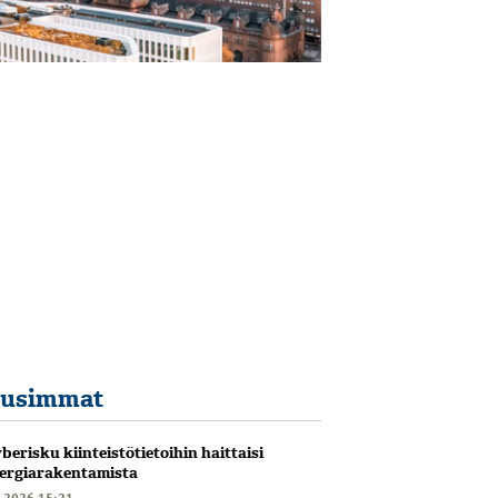
usimmat
berisku kiinteistötietoihin haittaisi
ergiarakentamista
6.2026 15:21