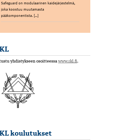
Safeguard on modulaarinen kaidejärjestelmä,
joka koostuu muutamasta
pääkomponentista. […]
KL
tustu yhdistykseen osoitteessa
www.rkl.fi
.
KL koulutukset