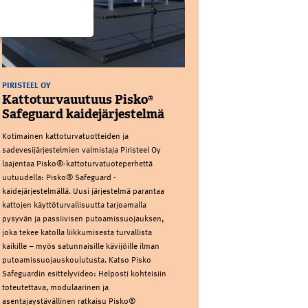
PIRISTEEL OY
Kattoturvauutuus Pisko®
Safeguard kaidejärjestelmä
Kotimainen kattoturvatuotteiden ja
sadevesijärjestelmien valmistaja Piristeel Oy
laajentaa Pisko®-kattoturvatuoteperhettä
uutuudella: Pisko® Safeguard -
kaidejärjestelmällä. Uusi järjestelmä parantaa
kattojen käyttöturvallisuutta tarjoamalla
pysyvän ja passiivisen putoamissuojauksen,
joka tekee katolla liikkumisesta turvallista
kaikille – myös satunnaisille kävijöille ilman
putoamissuojauskoulutusta. Katso Pisko
Safeguardin esittelyvideo: Helposti kohteisiin
toteutettava, modulaarinen ja
asentajaystävällinen ratkaisu Pisko®