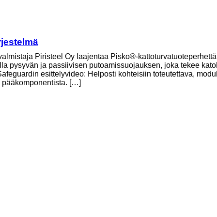
rjestelmä
valmistaja Piristeel Oy laajentaa Pisko®-kattoturvatuoteperhett
lla pysyvän ja passiivisen putoamissuojauksen, joka tekee katolla
afeguardin esittelyvideo: Helposti kohteisiin toteutettava, mod
a pääkomponentista. […]