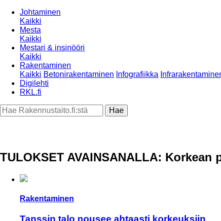
Johtaminen
Kaikki
Mesta
Kaikki
Mestari & insinööri
Kaikki
Rakentaminen
Kaikki
Betonirakentaminen
Infografiikka
Infrarakentamine
Digilehti
RKL.fi
TULOKSET AVAINSANALLA: Korkean pa
Rakentaminen
Tanssin talo nousee ahtaasti korkeuksiin