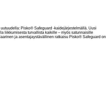
ä uutuudella: Pisko® Safeguard -kaidejärjestelmällä. Uusi
 liikkumisesta turvallista kaikille – myös satunnaisille
ulaarinen ja asentajaystävällinen ratkaisu Pisko® Safeguard on