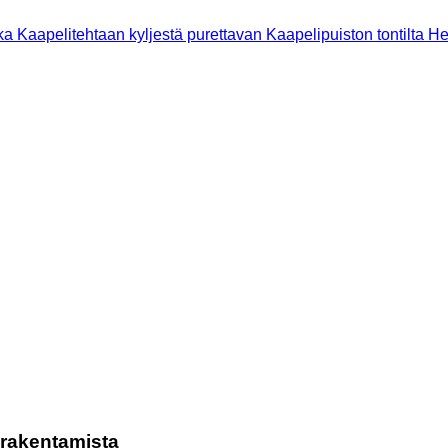
ka Kaapelitehtaan kyljestä purettavan Kaapelipuiston tontilta Hel
iarakentamista