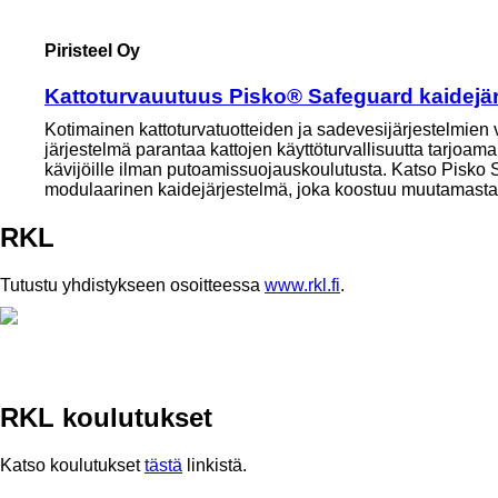
Piristeel Oy
Kattoturvauutuus Pisko® Safeguard kaidejä
Kotimainen kattoturvatuotteiden ja sadevesijärjestelmien 
järjestelmä parantaa kattojen käyttöturvallisuutta tarjoama
kävijöille ilman putoamissuojauskoulutusta. Katso Pisko S
modulaarinen kaidejärjestelmä, joka koostuu muutamast
RKL
Tutustu yhdistykseen osoitteessa
www.rkl.fi
.
RKL koulutukset
Katso koulutukset
tästä
linkistä.