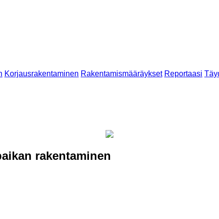
n
Korjausrakentaminen
Rakentamismääräykset
Reportaasi
Täy
ikan rakentaminen