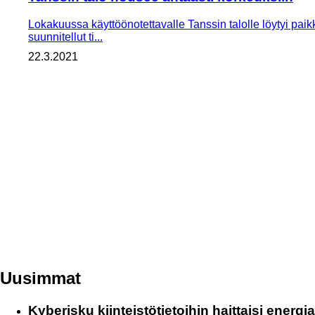
Lokakuussa käyttöönotettavalle Tanssin talolle löytyi paik
suunnitellut ti...
22.3.2021
Uusimmat
Kyberisku kiinteistötietoihin haittaisi energ