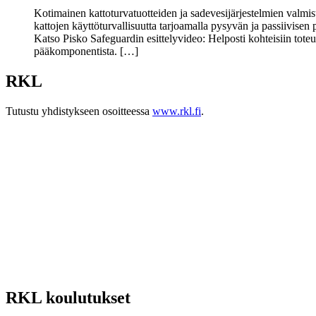
Kotimainen kattoturvatuotteiden ja sadevesijärjestelmien valmis
kattojen käyttöturvallisuutta tarjoamalla pysyvän ja passiivisen
Katso Pisko Safeguardin esittelyvideo: Helposti kohteisiin tot
pääkomponentista. […]
RKL
Tutustu yhdistykseen osoitteessa
www.rkl.fi
.
RKL koulutukset