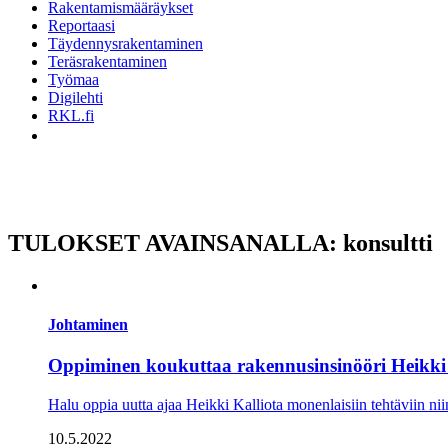
Rakentamismääräykset
Reportaasi
Täydennysrakentaminen
Teräsrakentaminen
Työmaa
Digilehti
RKL.fi
TULOKSET AVAINSANALLA: konsultti
Johtaminen
Oppiminen koukuttaa rakennusinsinööri Heikki 
Halu oppia uutta ajaa Heikki Kalliota monenlaisiin tehtäviin nii
10.5.2022