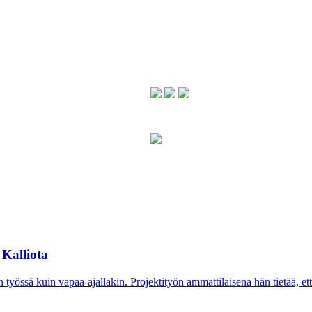
Kalliota
n työssä kuin vapaa-ajallakin. Projektityön ammattilaisena hän tietää, e