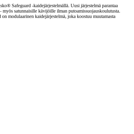
isko® Safeguard -kaidejärjestelmällä. Uusi järjestelmä parantaa
e – myös satunnaisille kävijöille ilman putoamissuojauskoulutusta.
ard on modulaarinen kaidejärjestelmä, joka koostuu muutamasta