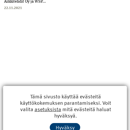
Arkkitehdit Oy ja WSP...
22.11.2021
Tämä sivusto käyttää evästeitä
käyttökokemuksen parantamiseksi. Voit
Uusimmat
valita
asetuksista
mitä evästeitä haluat
hyväksyä.
Kyberisku kiinteistötietoihin haittaisi energiarakentamista
Hyväksy
8.6.2026 15:21