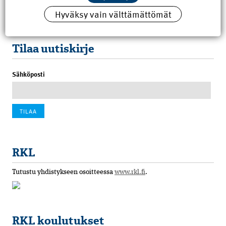
Hyväksy vain välttämättömät
100 vuotta sitten: Rajajoen uusi rautatiesilta
4.6.2026 07:00
Tilaa uutiskirje
Sähköposti
RKL
Tutustu yhdistykseen osoitteessa
www.rkl.fi
.
RKL koulutukset