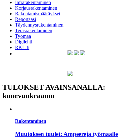
Infrarakentaminen
Korjausrakentaminen
Rakentamismääräykset
Reportaasi
Täydennysrakentaminen
Teräsrakentaminen
Työmaa
Digilehti
RKL.fi
TULOKSET AVAINSANALLA:
konevuokraamo
Rakentaminen
Muutoksen tuulet: Ampeereja työmaalle