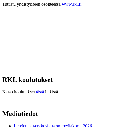
Tutustu yhdistykseen osoitteessa
www.rkl.fi
.
RKL koulutukset
Katso koulutukset
tästä
linkistä.
Mediatiedot
Lehden ja verkkosivuston mediakortti 2026