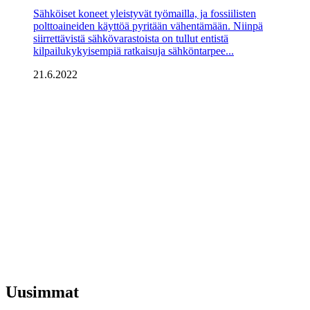
Sähköiset koneet yleistyvät työmailla, ja fossiilisten
polttoaineiden käyttöä pyritään vähentämään. Niinpä
siirrettävistä sähkövarastoista on tullut entistä
kilpailukykyisempiä ratkaisuja sähköntarpee...
21.6.2022
Uusimmat