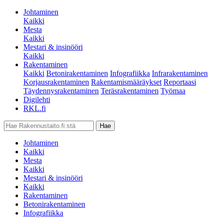
Johtaminen
Kaikki
Mesta
Kaikki
Mestari & insinööri
Kaikki
Rakentaminen
Kaikki
Betonirakentaminen
Infografiikka
Infrarakentaminen
Korjausrakentaminen
Rakentamismääräykset
Reportaasi
Täydennysrakentaminen
Teräsrakentaminen
Työmaa
Digilehti
RKL.fi
Johtaminen
Kaikki
Mesta
Kaikki
Mestari & insinööri
Kaikki
Rakentaminen
Betonirakentaminen
Infografiikka