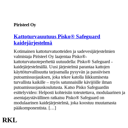
Piristeel Oy
Kattoturvauutuus Pisko® Safeguard
kaidejärjestelmä
Kotimainen kattoturvatuotteiden ja sadevesijärjestelmien
valmistaja Piristeel Oy laajentaa Pisko®-
kattoturvatuoteperhettä uutuudella: Pisko® Safeguard -
kaidejärjestelmällä. Uusi järjestelmä parantaa kattojen
käyttöturvallisuutta tarjoamalla pysyvän ja passiivisen
putoamissuojauksen, joka tekee katolla liikkumisesta
turvallista kaikille – myös satunnaisille kävijöille ilman
putoamissuojauskoulutusta. Katso Pisko Safeguardin
esittelyvideo: Helposti kohteisiin toteutettava, modulaarinen ja
asentajaystävällinen ratkaisu Pisko® Safeguard on
modulaarinen kaidejärjestelmä, joka koostuu muutamasta
pääkomponentista. […]
RKL