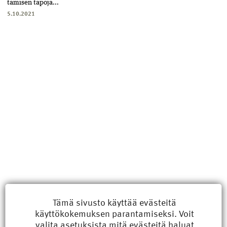
tamisen tapoja...
5.10.2021
Uusimmat
Tämä sivusto käyttää evästeitä
käyttökokemuksen parantamiseksi. Voit
Kyberisku kiinteistötietoihin haittaisi energiarakentamista
valita
asetuksista
mitä evästeitä haluat
8.6.2026 15:21