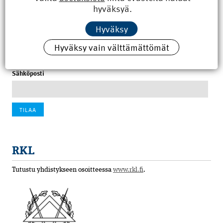
hyväksyä.
100 vuotta sitten: Rajajoen uusi rautatiesilta
Hyväksy
4.6.2026 07:00
Hyväksy vain välttämättömät
Tilaa uutiskirje
Sähköposti
RKL
Tutustu yhdistykseen osoitteessa
www.rkl.fi
.