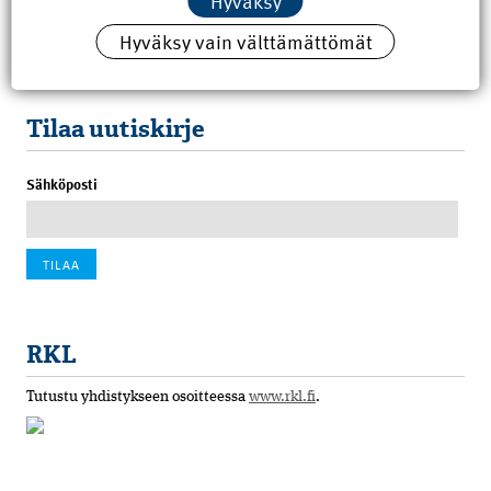
Hyväksy
8.6.2026 15:21
Hyväksy vain välttämättömät
100 vuotta sitten: Rajajoen uusi rautatiesilta
4.6.2026 07:00
Tilaa uutiskirje
Sähköposti
RKL
Tutustu yhdistykseen osoitteessa
www.rkl.fi
.