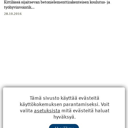
Kittilässä sijaitsevan betonielementtirakenteisen koulutus- ja
työhyvinvointik...
28.10.2016
Tämä sivusto käyttää evästeitä
käyttökokemuksen parantamiseksi. Voit
valita
asetuksista
mitä evästeitä haluat
Uusimmat
hyväksyä.
Kyberisku kiinteistötietoihin haittaisi energiarakentamista