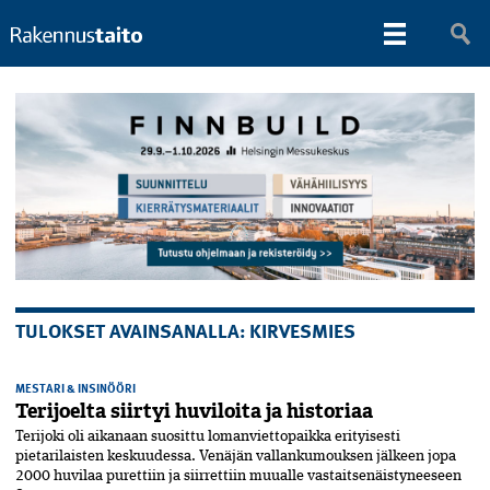
TULOKSET AVAINSANALLA: KIRVESMIES
MESTARI & INSINÖÖRI
Terijoelta siirtyi huviloita ja historiaa
Terijoki oli aikanaan suosittu lomanviettopaikka erityisesti
pietarilaisten keskuudessa. Venäjän vallankumouksen jälkeen jopa
2000 huvilaa purettiin ja siirrettiin muualle vastaitsenäistyneeseen