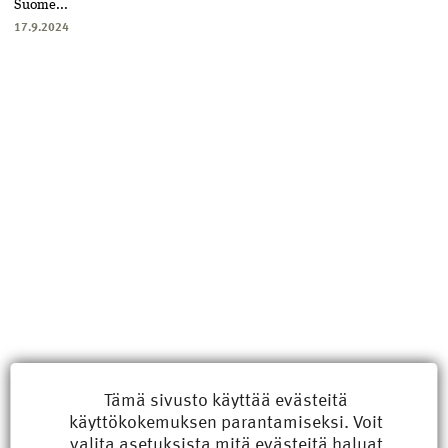
Suome...
17.9.2024
Uusimmat
Tämä sivusto käyttää evästeitä
käyttökokemuksen parantamiseksi. Voit
Kyberisku kiinteistötietoihin haittaisi energiarakentamista
valita
asetuksista
mitä evästeitä haluat
8.6.2026 15:21