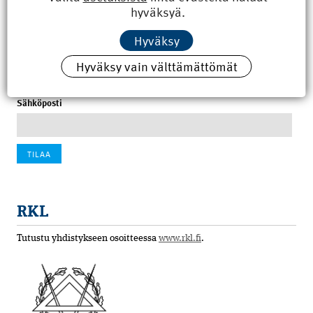
hyväksyä.
100 vuotta sitten: Rajajoen uusi rautatiesilta
Hyväksy
4.6.2026 07:00
Hyväksy vain välttämättömät
Tilaa uutiskirje
Sähköposti
RKL
Tutustu yhdistykseen osoitteessa
www.rkl.fi
.