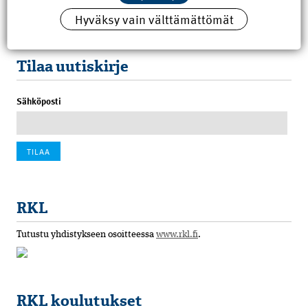
Hyväksy vain välttämättömät
100 vuotta sitten: Rajajoen uusi rautatiesilta
4.6.2026 07:00
Tilaa uutiskirje
Sähköposti
RKL
Tutustu yhdistykseen osoitteessa
www.rkl.fi
.
RKL koulutukset