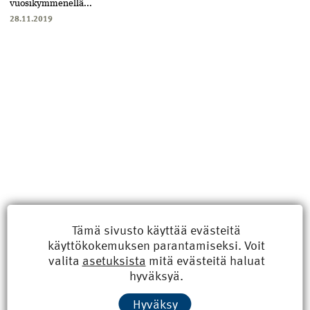
vuosikymmenellä...
28.11.2019
Tämä sivusto käyttää evästeitä
käyttökokemuksen parantamiseksi. Voit
Uusimmat
valita
asetuksista
mitä evästeitä haluat
hyväksyä.
Kyberisku kiinteistötietoihin haittaisi energiarakentamista
Hyväksy
8.6.2026 15:21