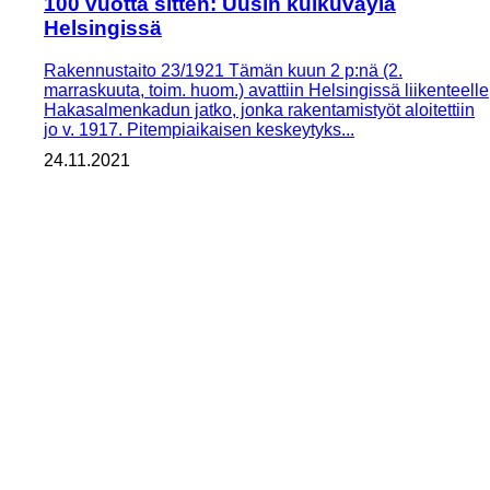
100 vuotta sitten: Uusin kulkuväylä
Helsingissä
Rakennustaito 23/1921 Tämän kuun 2 p:nä (2.
marraskuuta, toim. huom.) avattiin Helsingissä liikenteelle
Haka­salmenkadun jatko, jonka rakentamistyöt aloitettiin
jo v. 1917. ­Pitempiaikaisen keskeytyks...
24.11.2021