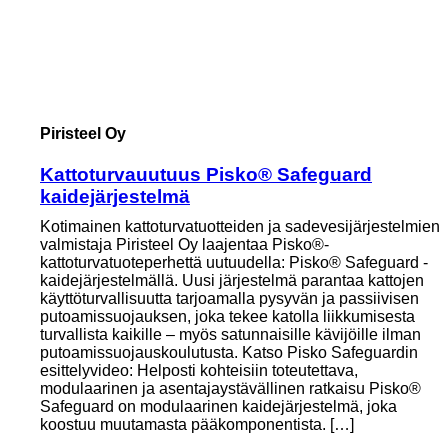
Piristeel Oy
Kattoturvauutuus Pisko® Safeguard
kaidejärjestelmä
Kotimainen kattoturvatuotteiden ja sadevesijärjestelmien
valmistaja Piristeel Oy laajentaa Pisko®-
kattoturvatuoteperhettä uutuudella: Pisko® Safeguard -
kaidejärjestelmällä. Uusi järjestelmä parantaa kattojen
käyttöturvallisuutta tarjoamalla pysyvän ja passiivisen
putoamissuojauksen, joka tekee katolla liikkumisesta
turvallista kaikille – myös satunnaisille kävijöille ilman
putoamissuojauskoulutusta. Katso Pisko Safeguardin
esittelyvideo: Helposti kohteisiin toteutettava,
modulaarinen ja asentajaystävällinen ratkaisu Pisko®
Safeguard on modulaarinen kaidejärjestelmä, joka
koostuu muutamasta pääkomponentista. […]