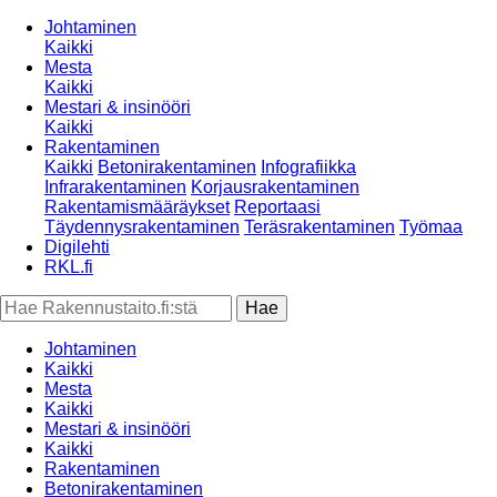
Johtaminen
Kaikki
Mesta
Kaikki
Mestari & insinööri
Kaikki
Rakentaminen
Kaikki
Betonirakentaminen
Infografiikka
Infrarakentaminen
Korjausrakentaminen
Rakentamismääräykset
Reportaasi
Täydennysrakentaminen
Teräsrakentaminen
Työmaa
Digilehti
RKL.fi
Johtaminen
Kaikki
Mesta
Kaikki
Mestari & insinööri
Kaikki
Rakentaminen
Betonirakentaminen