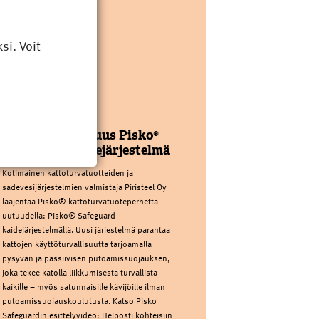
i. Voit
PIRISTEEL OY
Kattoturvauutuus Pisko®
Safeguard kaidejärjestelmä
Kotimainen kattoturvatuotteiden ja
sadevesijärjestelmien valmistaja Piristeel Oy
laajentaa Pisko®-kattoturvatuoteperhettä
uutuudella: Pisko® Safeguard -
kaidejärjestelmällä. Uusi järjestelmä parantaa
kattojen käyttöturvallisuutta tarjoamalla
pysyvän ja passiivisen putoamissuojauksen,
joka tekee katolla liikkumisesta turvallista
kaikille – myös satunnaisille kävijöille ilman
putoamissuojauskoulutusta. Katso Pisko
Safeguardin esittelyvideo: Helposti kohteisiin