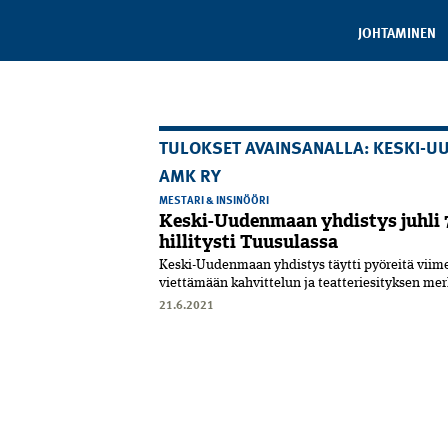
JOHTAMINEN
TULOKSET AVAINSANALLA: KESKI-U
AMK RY
MESTARI & INSINÖÖRI
Keski-Uudenmaan yhdistys juhli 
hillitysti Tuusulassa
Keski-Uudenmaan yhdistys täytti pyöreitä viime
viettämään kahvittelun ja teatteriesityksen me
21.6.2021