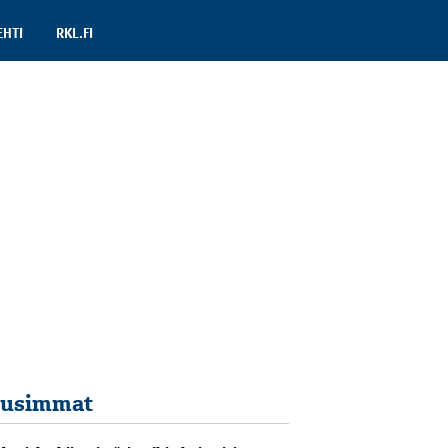
EHTI
RKL.FI
usimmat