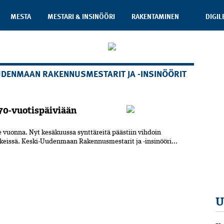
MESTA
MESTARI & INSINÖÖRI
RAKENTAMINEN
DIGIL
UDENMAAN RAKENNUSMESTARIT JA -INSINÖÖRIT
70-vuotispäiviään
 vuonna. Nyt kesäkuussa synttäreitä päästiin vihdoin
rkeissä. Keski-Uudenmaan Rakennusmestarit ja -insinööri...
U