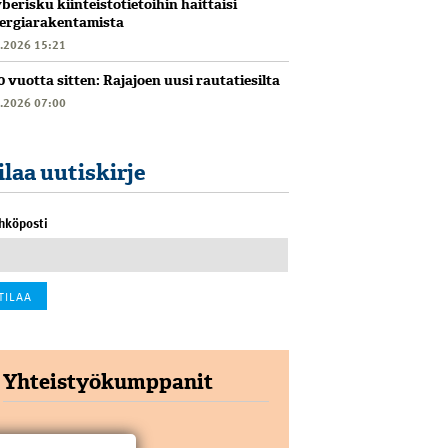
berisku kiinteistötietoihin haittaisi
ergiarakentamista
6.2026 15:21
0 vuotta sitten: Rajajoen uusi rautatiesilta
6.2026 07:00
ilaa uutiskirje
hköposti
Yhteistyökumppanit