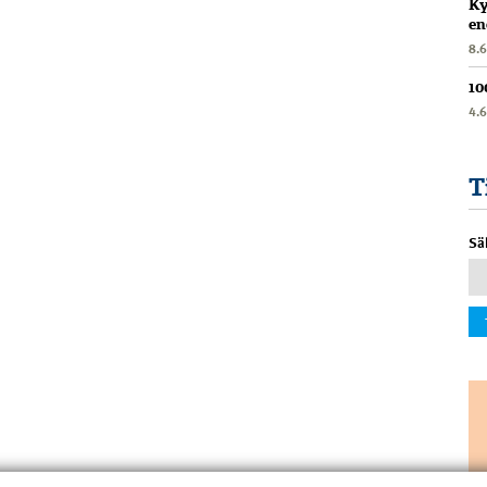
Ky
en
8.
10
4.
T
Sä