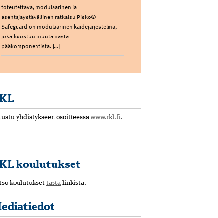
toteutettava, modulaarinen ja
asentajaystävällinen ratkaisu Pisko®
Safeguard on modulaarinen kaidejärjestelmä,
joka koostuu muutamasta
pääkomponentista. […]
KL
tustu yhdistykseen osoitteessa
www.rkl.fi
.
KL koulutukset
tso koulutukset
tästä
linkistä.
ediatiedot