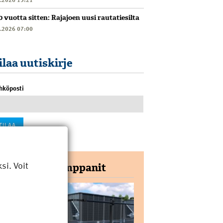
0 vuotta sitten: Rajajoen uusi rautatiesilta
6.2026 07:00
ilaa uutiskirje
hköposti
i. Voit
Yhteistyökumppanit