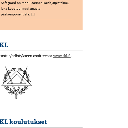
Safeguard on modulaarinen kaidejärjestelmä,
joka koostuu muutamasta
pääkomponentista. […]
KL
tustu yhdistykseen osoitteessa
www.rkl.fi
.
KL koulutukset