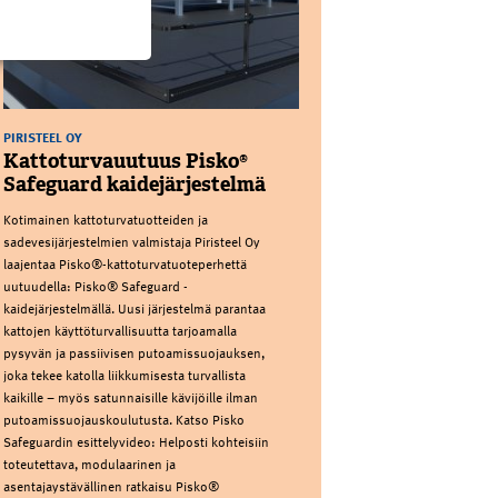
PIRISTEEL OY
Kattoturvauutuus Pisko®
Safeguard kaidejärjestelmä
Kotimainen kattoturvatuotteiden ja
sadevesijärjestelmien valmistaja Piristeel Oy
laajentaa Pisko®-kattoturvatuoteperhettä
uutuudella: Pisko® Safeguard -
kaidejärjestelmällä. Uusi järjestelmä parantaa
kattojen käyttöturvallisuutta tarjoamalla
pysyvän ja passiivisen putoamissuojauksen,
joka tekee katolla liikkumisesta turvallista
kaikille – myös satunnaisille kävijöille ilman
putoamissuojauskoulutusta. Katso Pisko
Safeguardin esittelyvideo: Helposti kohteisiin
toteutettava, modulaarinen ja
asentajaystävällinen ratkaisu Pisko®