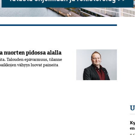
a nuorten pidossa alalla
ita. Talouden epävarmuus, tilanne
aikkojen vähyys luovat paineita
U
Ky
en
8.