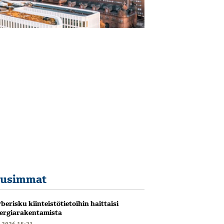
usimmat
berisku kiinteistötietoihin haittaisi
ergiarakentamista
6.2026 15:21