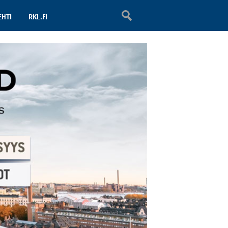
EHTI
RKL.FI