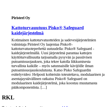
Piristeel Oy
Kattoturvauutuus Pisko® Safeguard
kaidejärjestelmä
Kotimainen kattoturvatuotteiden ja sadevesijärjestelmien
valmistaja Piristeel Oy laajentaa Pisko®-
kattoturvatuoteperhettä uutuudella: Pisko® Safeguard -
kaidejärjestelmällä. Uusi järjestelmä parantaa kattojen
käyttöturvallisuutta tarjoamalla pysyvän ja passiivisen
putoamissuojauksen, joka tekee katolla liikkumisesta
turvallista kaikille – myös satunnaisille kävijöille ilman
putoamissuojauskoulutusta. Katso Pisko Safeguardin
esittelyvideo: Helposti kohteisiin toteutettava, modulaarinen ja
asentajaystävällinen ratkaisu Pisko® Safeguard on
modulaarinen kaidejärjestelmä, joka koostuu muutamasta
pääkomponentista. […]
RKL