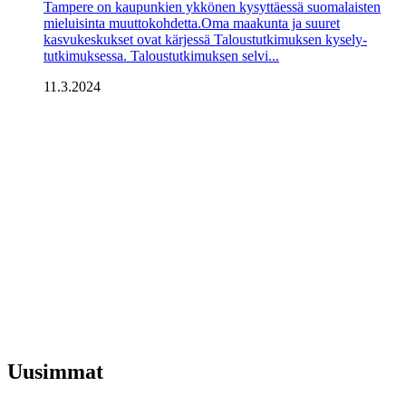
Tampere on kaupunkien ykkönen kysyttäessä suomalaisten
mieluisinta muutto­kohdetta.Oma maa­kunta ja suuret
kasvukeskukset ovat kärjessä Talous­tutkimuksen kysely­
tutkimuksessa. Taloustutkimuksen selvi...
11.3.2024
Uusimmat