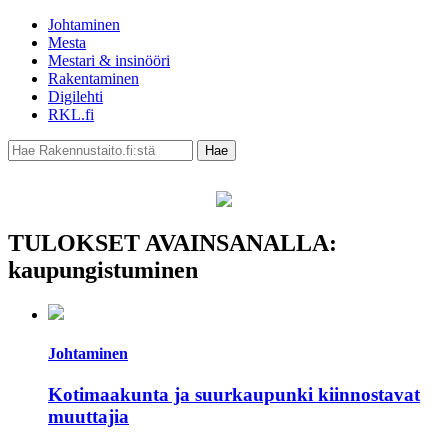
Johtaminen
Mesta
Mestari & insinööri
Rakentaminen
Digilehti
RKL.fi
TULOKSET AVAINSANALLA:
kaupungistuminen
Johtaminen
Kotimaakunta ja suurkaupunki kiinnostavat
muuttajia