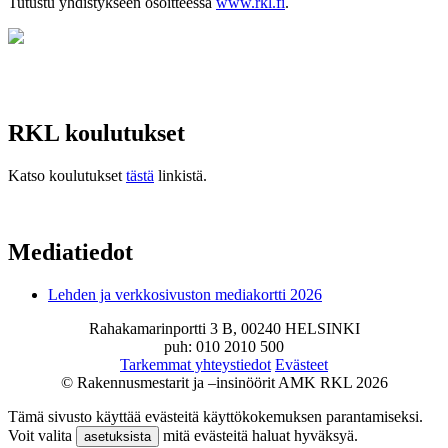
Tutustu yhdistykseen osoitteessa
www.rkl.fi
.
RKL koulutukset
Katso koulutukset
tästä
linkistä.
Mediatiedot
Lehden ja verkkosivuston mediakortti 2026
Rahakamarinportti 3 B, 00240 HELSINKI
puh: 010 2010 500
Tarkemmat yhteystiedot
Evästeet
© Rakennusmestarit ja –insinöörit AMK RKL 2026
Tämä sivusto käyttää evästeitä käyttökokemuksen parantamiseksi.
Voit valita
mitä evästeitä haluat hyväksyä.
asetuksista