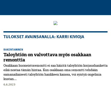
TULOKSET AVAINSANALLA: KARRI KIVIOJA
RAKENTAMINEN
Taloyhtiön on valvottava myös osakkaan
remonttia
Osakkaan huoneistoremontti ei saa häiritä taloyhtiön korjaushanketta
eikä nostaa tämän hintaa. Kun osakkaan oma remontti tehdään
saman­aikaisesti taloyhtiön hankkeen kanssa, voi syntyä ongelmia
kustan...
6.6.2023