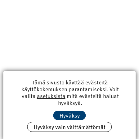
Uusimmat
Tämä sivusto käyttää evästeitä
käyttökokemuksen parantamiseksi. Voit
Kyberisku kiinteistötietoihin haittaisi energiarakentamista
valita
asetuksista
mitä evästeitä haluat
8.6.2026 15:21
hyväksyä.
100 vuotta sitten: Rajajoen uusi rautatiesilta
Hyväksy
4.6.2026 07:00
Hyväksy vain välttämättömät
Tilaa uutiskirje