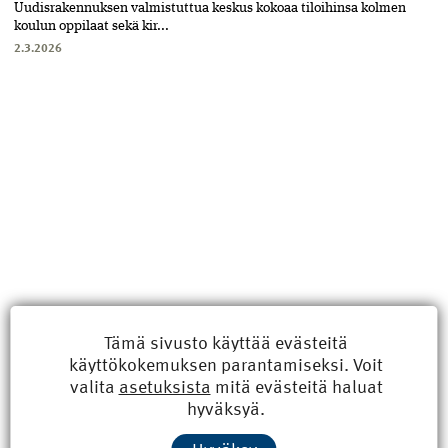
Uudisrakennuksen valmistuttua keskus kokoaa tiloihinsa kolmen
koulun oppilaat sekä kir...
2.3.2026
Tämä sivusto käyttää evästeitä
käyttökokemuksen parantamiseksi. Voit
valita
asetuksista
mitä evästeitä haluat
Uusimmat
hyväksyä.
Kyberisku kiinteistötietoihin haittaisi energiarakentamista