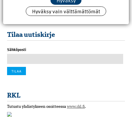
Hyväksy
8.6.2026 15:21
Hyväksy vain välttämättömät
100 vuotta sitten: Rajajoen uusi rautatiesilta
4.6.2026 07:00
Tilaa uutiskirje
Sähköposti
RKL
Tutustu yhdistykseen osoitteessa
www.rkl.fi
.