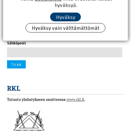
hyväksyä.
100 vuotta sitten: Rajajoen uusi rautatiesilta
Hyväksy
4.6.2026 07:00
Hyväksy vain välttämättömät
Tilaa uutiskirje
Sähköposti
RKL
Tutustu yhdistykseen osoitteessa
www.rkl.fi
.