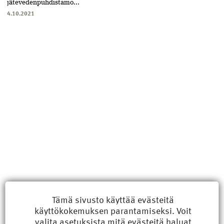
jätevedenpuhdistamo...
4.10.2021
Uusimmat
Tämä sivusto käyttää evästeitä
käyttökokemuksen parantamiseksi. Voit
Kyberisku kiinteistötietoihin haittaisi energiarakentamista
valita
asetuksista
mitä evästeitä haluat
8.6.2026 15:21