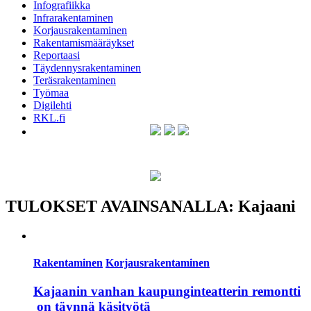
Infografiikka
Infrarakentaminen
Korjausrakentaminen
Rakentamismääräykset
Reportaasi
Täydennysrakentaminen
Teräsrakentaminen
Työmaa
Digilehti
RKL.fi
TULOKSET AVAINSANALLA: Kajaani
Rakentaminen
Korjausrakentaminen
Kajaanin vanhan kaupunginteatterin remontti
­ on täynnä käsityötä