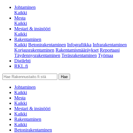
Johtaminen
Kaikki
Mesta
Kaikki
Mestari & insinööri
Kaikki
Rakentaminen
Kaikki
Betonirakentaminen
Infografiikka
Infrarakentaminen
Korjausrakentaminen
Rakentamismääräykset
Reportaasi
Täydennysrakentaminen
Teräsrakentaminen
Työmaa
Digilehti
RKL.fi
Johtaminen
Kaikki
Mesta
Kaikki
Mestari & insinööri
Kaikki
Rakentaminen
Kaikki
Betonirakentaminen