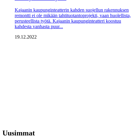
Kajaanin kaupunginteatterin kahden suojellun rakennuksen
remontti ei ole mikään tahtituotantoprojekti, vaan huolellista,
perusteellista työtä. Kajaanin kaupunginteatteri koostuu
kahdesta vanhasta puur...
19.12.2022
Uusimmat