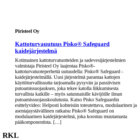
Piristeel Oy
Kattoturvauutuus Pisko® Safeguard
kaidejärjestelmä
Kotimainen kattoturvatuotteiden ja sadevesijärjestelmien
valmistaja Piristeel Oy laajentaa Pisko®-
kattoturvatuoteperhettä uutuudella: Pisko® Safeguard -
kaidejärjestelmällä. Uusi järjestelmä parantaa kattojen
käyttöturvallisuutta tarjoamalla pysyvän ja passiivisen
putoamissuojauksen, joka tekee katolla liikkumisesta
turvallista kaikille – myös satunnaisille kävijöille ilman
putoamissuojauskoulutusta. Katso Pisko Safeguardin
esittelyvideo: Helposti kohteisiin toteutettava, modulaarinen ja
asentajaystävällinen ratkaisu Pisko® Safeguard on
modulaarinen kaidejärjestelmä, joka koostuu muutamasta
pääkomponentista. […]
RKL