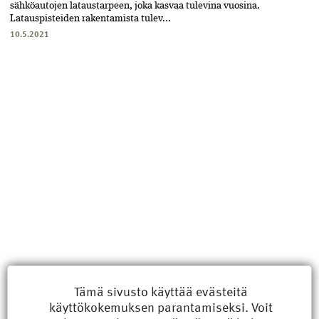
sähköautojen lataustarpeen, joka kasvaa tulevina vuosina.
Latauspisteiden rakentamista tulev...
10.5.2021
Uusimmat
Tämä sivusto käyttää evästeitä
käyttökokemuksen parantamiseksi. Voit
Kyberisku kiinteistötietoihin haittaisi energiarakentamista