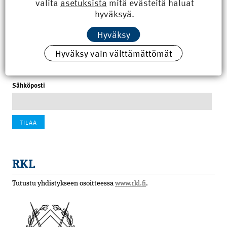
valita
asetuksista
mitä evästeitä haluat
8.6.2026 15:21
hyväksyä.
100 vuotta sitten: Rajajoen uusi rautatiesilta
Hyväksy
4.6.2026 07:00
Hyväksy vain välttämättömät
Tilaa uutiskirje
Sähköposti
RKL
Tutustu yhdistykseen osoitteessa
www.rkl.fi
.