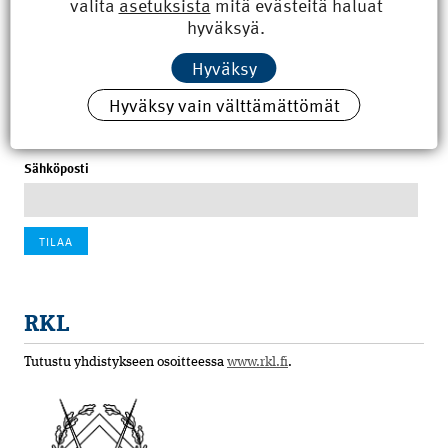
valita
asetuksista
mitä evästeitä haluat
8.6.2026 15:21
hyväksyä.
100 vuotta sitten: Rajajoen uusi rautatiesilta
Hyväksy
4.6.2026 07:00
Hyväksy vain välttämättömät
Tilaa uutiskirje
Sähköposti
RKL
Tutustu yhdistykseen osoitteessa
www.rkl.fi
.