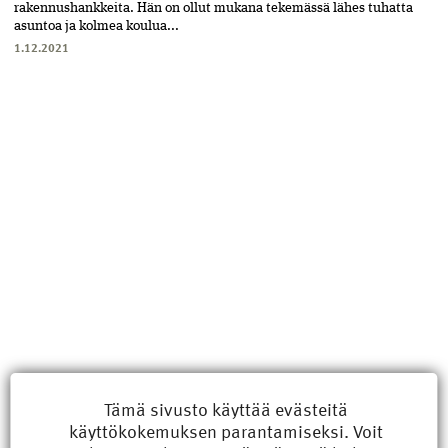
rakennushankkeita. Hän on ollut mukana tekemässä lähes tuhatta
asuntoa ja kolmea koulua...
1.12.2021
Uusimmat
Tämä sivusto käyttää evästeitä
käyttökokemuksen parantamiseksi. Voit
Kyberisku kiinteistötietoihin haittaisi energiarakentamista