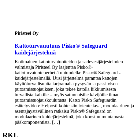
Piristeel Oy
Kattoturvauutuus Pisko® Safeguard
kaidejärjestelmä
Kotimainen kattoturvatuotteiden ja sadevesijärjestelmien
valmistaja Piristeel Oy laajentaa Pisko®-
kattoturvatuoteperhettä uutuudella: Pisko® Safeguard -
kaidejärjestelmällä. Uusi järjestelmä parantaa kattojen
käyttöturvallisuutta tarjoamalla pysyvän ja passiivisen
putoamissuojauksen, joka tekee katolla liikkumisesta
turvallista kaikille – myös satunnaisille kävijöille ilman
putoamissuojauskoulutusta. Katso Pisko Safeguardin
esittelyvideo: Helposti kohteisiin toteutettava, modulaarinen ja
asentajaystävällinen ratkaisu Pisko® Safeguard on
modulaarinen kaidejärjestelmä, joka koostuu muutamasta
pääkomponentista. […]
RKL