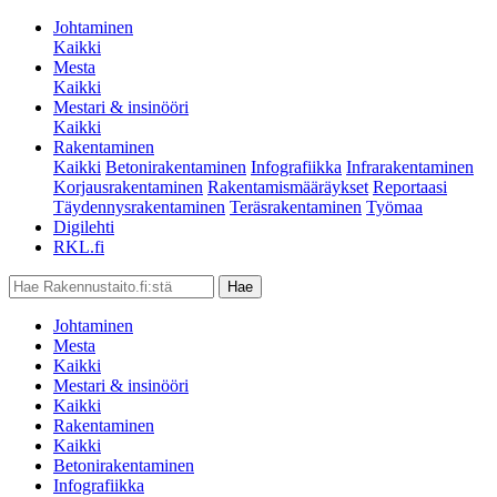
Johtaminen
Kaikki
Mesta
Kaikki
Mestari & insinööri
Kaikki
Rakentaminen
Kaikki
Betonirakentaminen
Infografiikka
Infrarakentaminen
Korjausrakentaminen
Rakentamismääräykset
Reportaasi
Täydennysrakentaminen
Teräsrakentaminen
Työmaa
Digilehti
RKL.fi
Johtaminen
Mesta
Kaikki
Mestari & insinööri
Kaikki
Rakentaminen
Kaikki
Betonirakentaminen
Infografiikka