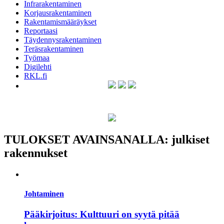
Infrarakentaminen
Korjausrakentaminen
Rakentamismääräykset
Reportaasi
Täydennysrakentaminen
Teräsrakentaminen
Työmaa
Digilehti
RKL.fi
TULOKSET AVAINSANALLA: julkiset
rakennukset
Johtaminen
Pääkirjoitus: Kulttuuri on syytä pitää