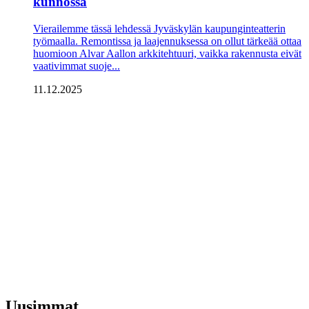
kunnossa
Vierailemme tässä lehdessä Jyväs­kylän kaupunginteatterin
työmaalla. Remontissa ja laajennuksessa on ollut tärkeää ottaa
huomioon Alvar Aallon arkki­tehtuuri, vaikka rakennusta eivät
vaativimmat suoje...
11.12.2025
Uusimmat