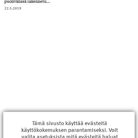
puolivälissä rakennetu...
22.5.2019
Uusimmat
Tämä sivusto käyttää evästeitä
käyttökokemuksen parantamiseksi. Voit
Kyberisku kiinteistötietoihin haittaisi energiarakentamista
valita
asetuksista
mitä evästeitä haluat
8.6.2026 15:21