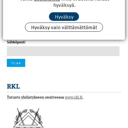
hyväksyä.
100 vuotta sitten: Rajajoen uusi rautatiesilta
Hyväksy
4.6.2026 07:00
Hyväksy vain välttämättömät
Tilaa uutiskirje
Sähköposti
RKL
Tutustu yhdistykseen osoitteessa
www.rkl.fi
.