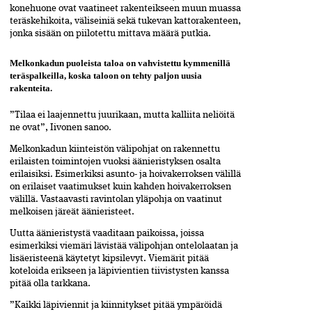
konehuone ovat vaatineet rakenteikseen muun muassa
teräskehikoita, väliseiniä sekä tukevan kattorakenteen,
jonka sisään on piilotettu mittava määrä putkia.
Melkonkadun puoleista taloa on vahvistettu kymmenillä
teräspalkeilla, koska taloon on tehty paljon uusia
rakenteita.
”Tilaa ei laajennettu juurikaan, mutta kalliita neliöitä
ne ovat”, Iivonen sanoo.
Melkonkadun kiinteistön välipohjat on rakennettu
erilaisten toimintojen vuoksi äänieristyksen osalta
erilaisiksi. Esimerkiksi asunto- ja hoivakerroksen välillä
on erilaiset vaatimukset kuin kahden hoivakerroksen
välillä. Vastaavasti ravintolan yläpohja on vaatinut
melkoisen järeät äänieristeet.
Uutta äänieristystä vaaditaan paikoissa, joissa
esimerkiksi viemäri lävistää välipohjan ontelolaatan ja
lisäeristeenä käytetyt kipsilevyt. Viemärit pitää
koteloida erikseen ja läpivientien tiivistysten kanssa
pitää olla tarkkana.
”Kaikki läpiviennit ja kiinnitykset pitää ympäröidä