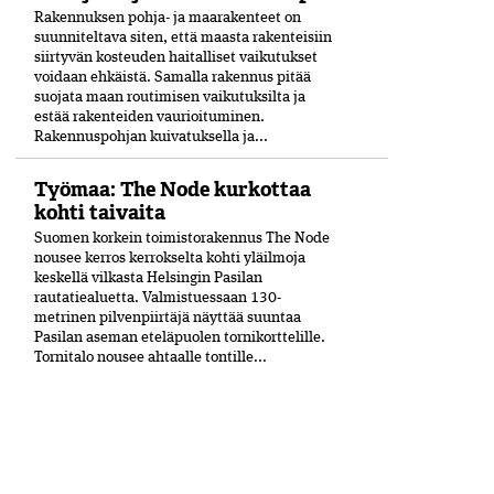
Rakennuksen pohja- ja maarakenteet on
suunniteltava siten, että maasta rakenteisiin
siirtyvän kosteuden haitalliset vaikutukset
voidaan ehkäistä. Samalla rakennus pitää
suojata maan routimisen vaikutuksilta ja
estää rakenteiden vaurioituminen.
Rakennuspohjan kuivatuksella ja...
Työmaa: The Node kurkottaa
kohti taivaita
Suomen korkein toimistorakennus The Node
nousee kerros kerrokselta kohti yläilmoja
keskellä vilkasta Helsingin Pasilan
rautatiealuetta. Valmistuessaan 130-
metrinen pilvenpiirtäjä näyttää suuntaa
Pasilan aseman eteläpuolen tornikorttelille.
Tornitalo nousee ahtaalle tontille...