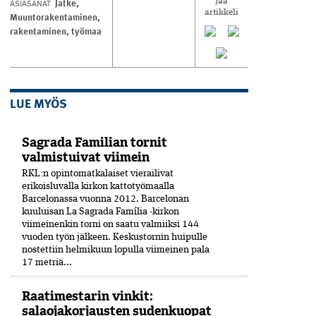
Jatke
,
ASIASANAT
Jaa
artikkeli
Muuntorakentaminen
,
rakentaminen
,
työmaa
LUE MYÖS
Sagrada Familian tornit
valmistuivat viimein
RKL:n opintomatkalaiset vierailivat
erikoisluvalla kirkon kattotyömaalla
Barcelonassa vuonna 2012. Barcelonan
kuuluisan La Sagrada Família -kirkon
viimeinenkin torni on saatu valmiiksi­ 144
vuoden työn jälkeen. Keskustornin huipulle
nostettiin helmikuun lopulla viimeinen pala
17 metriä...
Raatimestarin vinkit:
salaojakorjausten sudenkuopat