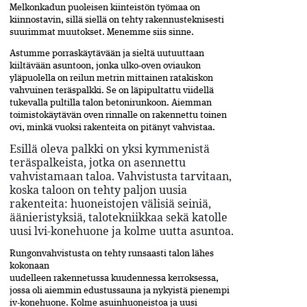
Melkonkadun puoleisen kiinteistön työmaa on
kiinnostavin, sillä siellä on tehty rakennusteknisesti
suurimmat muutokset. Menemme siis sinne.
Astumme porraskäytävään ja sieltä uutuuttaan
kiiltävään asuntoon, jonka ulko-oven oviaukon
yläpuolella on reilun metrin mittainen ratakiskon
vahvuinen teräspalkki. Se on läpipultattu viidellä
tukevalla pultilla talon betonirunkoon. Aiemman
toimistokäytävän oven rinnalle on rakennettu toinen
ovi, minkä vuoksi rakenteita on pitänyt vahvistaa.
Esillä oleva palkki on yksi kymmenistä
teräspalkeista, jotka on asennettu
vahvistamaan taloa. Vahvistusta tarvitaan,
koska taloon on tehty paljon uusia
rakenteita: huoneistojen välisiä seiniä,
äänieristyksiä, talotekniikkaa sekä katolle
uusi lvi-konehuone ja kolme uutta asuntoa.
Rungonvahvistusta on tehty runsaasti talon lähes
kokonaan
uudelleen rakennetussa kuudennessa kerroksessa,
jossa oli aiemmin edustussauna ja nykyistä pienempi
iv-konehuone. Kolme asuinhuoneistoa ja uusi