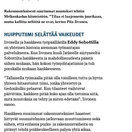
Rakennusteknisesti suurimmat muutokset tehtiin
Melkonkadun kiinteistöön. ”Tilaa ei laajennettu juurikaan,
mutta kalliita neliöitä ne ovat, kertoo Piia Iivonen.
HUIPPUTIIMI SELÄTTÄÄ VAIKEUDET
Iivosella ja hankkeen työpäälliköllä
Eddy Sobottilla
on yhteinen historia aiemman työnantajan
palveluksesta. Kun Iivonen kuuli Jatkeelle siirtyneeltä
Sobottilta hankkeesta ja mahdollisuudesta päästä
siihen mukaan, hän kokosi työnjohtajatiimin ja tuli
porukalla mukaan hankkeeseen.
”Tällaisella työmaalla pitää olla toisilleen tuttu ja hyvin
yhteen hitsautunut tiimi, jonka yhteistyö ja
tiedonkulku pelaavat. Kun tilanteet vaihtuvat
päivittäin, kaikkien pitää koko ajan olla tietoisia siitä,
mitä muutoksia on tehty ja miten edetään”, Iivonen
sanoo.
Hankkeen suurimmat rakennustekniset haasteet
liittyvät suunnitelmien jatkuvaan muuttumiseen sekä
siihen, että erilaisia purku- ja rakennusvaiheita on
pitänyt tehdä poikkeuksellisen paljon yhtä aikaa.