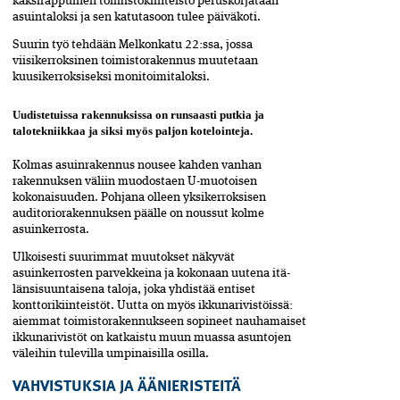
kaksirappuinen toimistokiinteistö peruskorjataan
asuintaloksi ja sen katutasoon tulee päiväkoti.
Suurin työ tehdään Melkonkatu 22:ssa, jossa
viisikerroksinen toimistorakennus muutetaan
kuusikerroksiseksi monitoimitaloksi.
Uudistetuissa rakennuksissa on runsaasti putkia ja
talotekniikkaa ja siksi myös paljon kotelointeja.
Kolmas asuinrakennus nousee kahden vanhan
rakennuksen väliin muodostaen U-muotoisen
kokonaisuuden. Pohjana olleen yksikerroksisen
auditoriorakennuksen päälle on noussut kolme
asuinkerrosta.
Ulkoisesti suurimmat muutokset näkyvät
asuinkerrosten parvekkeina ja kokonaan uutena itä-
länsisuuntaisena taloja, joka yhdistää entiset
konttorikiinteistöt. Uutta on myös ikkunarivistöissä:
aiemmat toimistorakennukseen sopineet nauhamaiset
ikkunarivistöt on katkaistu muun muassa asuntojen
väleihin tulevilla umpinaisilla osilla.
VAHVISTUKSIA JA ÄÄNIERISTEITÄ