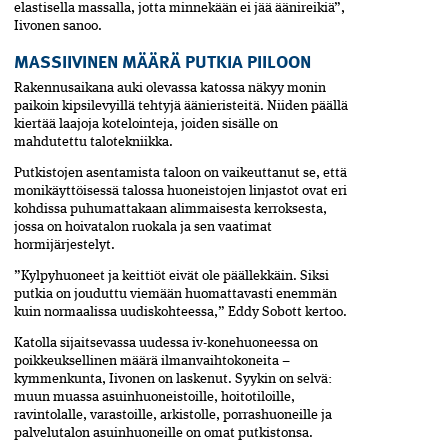
elastisella massalla, jotta minnekään ei jää äänireikiä”,
Iivonen sanoo.
MASSIIVINEN MÄÄRÄ PUTKIA PIILOON
Rakennusaikana auki olevassa katossa näkyy monin
paikoin kipsilevyillä tehtyjä äänieristeitä. Niiden päällä
kiertää laajoja kotelointeja, joiden sisälle on
mahdutettu talotekniikka.
Putkistojen asentamista taloon on vaikeuttanut se, että
monikäyttöisessä talossa huoneistojen linjastot ovat eri
kohdissa puhumattakaan alimmaisesta kerroksesta,
jossa on hoivatalon ruokala ja sen vaatimat
hormijärjestelyt.
”Kylpyhuoneet ja keittiöt eivät ole päällekkäin. Siksi
putkia on jouduttu viemään huomattavasti enemmän
kuin normaalissa uudiskohteessa,” Eddy Sobott kertoo.
Katolla sijaitsevassa uudessa iv-konehuoneessa on
poikkeuksellinen määrä ilmanvaihtokoneita –
kymmenkunta, Iivonen on laskenut. Syykin on selvä:
muun muassa asuinhuoneistoille, hoitotiloille,
ravintolalle, varastoille, arkistolle, porrashuoneille ja
palvelutalon asuinhuoneille on omat putkistonsa.