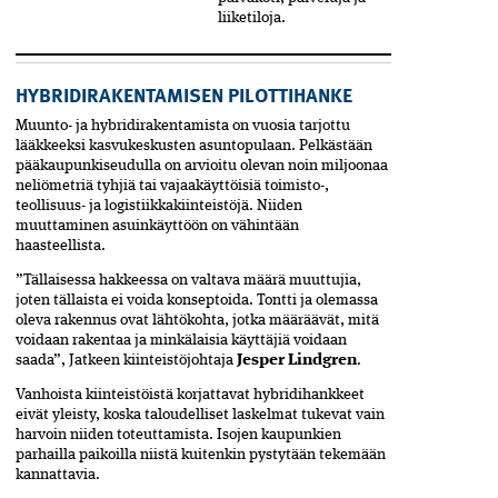
liike­tiloja.
HYBRIDIRAKENTAMISEN PILOTTIHANKE
Muunto- ja hybridirakentamista on vuosia tarjottu
lääkkeeksi kasvukeskusten asuntopulaan. Pelkästään
pääkaupunkiseudulla on arvioitu olevan noin miljoonaa
neliömetriä tyhjiä tai vajaakäyttöisiä toimisto-,
teollisuus- ja logistiikkakiinteistöjä. Niiden
muuttaminen asuinkäyttöön on vähintään
haasteellista.
”Tällaisessa hakkeessa on valtava määrä muuttujia,
joten tällaista ei voida konseptoida. Tontti ja olemassa
oleva rakennus ovat lähtökohta, jotka määräävät, mitä
voidaan rakentaa ja minkälaisia käyttäjiä voidaan
saada”, Jatkeen kiinteistöjohtaja
Jesper Lindgren
.
Vanhoista kiinteistöistä korjattavat hybridihankkeet
eivät yleisty, koska taloudelliset laskelmat tukevat vain
harvoin niiden toteuttamista. Isojen kaupunkien
parhailla paikoilla niistä kuitenkin pystytään tekemään
kannattavia.