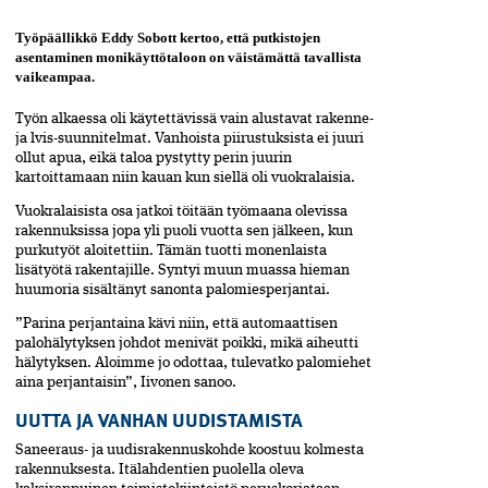
Työpäällikkö Eddy Sobott kertoo, että putkistojen
asentaminen monikäyttötaloon on väistämättä tavallista
vaikeampaa.
Työn alkaessa oli käytettävissä vain alustavat rakenne-
ja lvis-suunnitelmat. Vanhoista piirustuksista ei juuri
ollut apua, eikä taloa pystytty perin juurin
kartoittamaan niin kauan kun siellä oli vuokralaisia.
Vuokralaisista osa jatkoi töitään työmaana olevissa
rakennuksissa jopa yli puoli vuotta sen jälkeen, kun
purkutyöt aloitettiin. Tämän tuotti monenlaista
lisätyötä rakentajille. Syntyi muun muassa hieman
huumoria sisältänyt sanonta palomiesperjantai.
”Parina perjantaina kävi niin, että automaattisen
palohälytyksen johdot menivät poikki, mikä aiheutti
hälytyksen. Aloimme jo odottaa, tulevatko palomiehet
aina perjantaisin”, Iivonen sanoo.
UUTTA JA VANHAN UUDISTAMISTA
Saneeraus- ja uudisrakennuskohde koostuu kolmesta
rakennuksesta. Itälahdentien puolella oleva