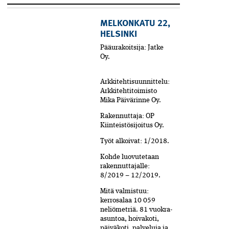
MELKONKATU 22,
HELSINKI
Pääurakoitsija: Jatke
Oy.
Arkkitehtisuunnittelu:
Arkkitehti­toimisto
Mika Päivärinne Oy.
Rakennuttaja: OP
Kiinteistösijoitus Oy.
Työt alkoivat: 1/2018.
Kohde luovutetaan
rakennuttajalle:
8/2019 – 12/2019.
Mitä valmistuu:
kerrosalaa 10 059
neliömetriä. 81 vuokra-
asuntoa, hoivakoti,
päiväkoti, palveluja ja