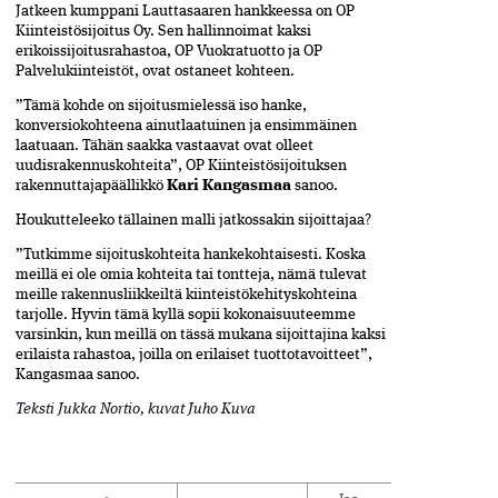
Jatkeen kumppani Lauttasaaren hankkeessa on OP
Kiinteistösijoitus Oy. Sen hallinnoimat kaksi
erikoissijoitusrahastoa, OP Vuokratuotto ja OP
Palvelukiinteistöt, ovat ostaneet kohteen.
”Tämä kohde on sijoitusmielessä iso hanke,
konversiokohteena ainutlaatuinen ja ensimmäinen
laatuaan. Tähän saakka vastaavat ovat olleet
uudisrakennuskohteita”, OP Kiinteistösijoituksen
rakennuttajapäällikkö
Kari Kangasmaa
sanoo.
Houkutteleeko tällainen malli jatkossakin sijoittajaa?
”Tutkimme sijoituskohteita hankekohtaisesti. Koska
meillä ei ole omia kohteita tai tontteja, nämä tulevat
meille rakennusliikkeiltä kiinteistökehityskohteina
tarjolle. Hyvin tämä kyllä sopii kokonaisuuteemme
varsinkin, kun meillä on tässä mukana sijoittajina kaksi
erilaista rahastoa, joilla on erilaiset tuottotavoitteet”,
Kangasmaa sanoo.
Teksti Jukka Nortio, kuvat Juho Kuva