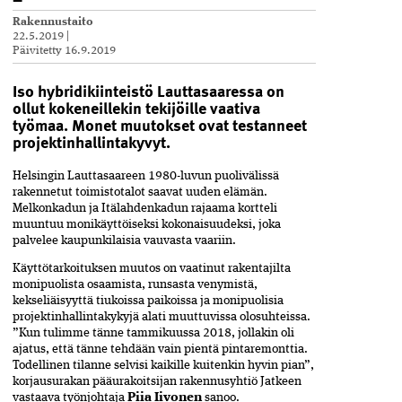
Rakennustaito
22.5.2019
|
Päivitetty
16.9.2019
Iso hybridikiinteistö Lauttasaaressa on
ollut kokeneillekin tekijöille vaativa
työmaa. Monet muutokset ovat testanneet
projektinhallintakyvyt.
Helsingin Lauttasaareen 1980-luvun puolivälissä
rakennetut toimistotalot saavat uuden elämän.
Melkonkadun ja Itälahdenkadun rajaama kortteli
muuntuu monikäyttöiseksi kokonaisuudeksi, joka
palvelee kaupunkilaisia vauvasta vaariin.
Käyttötarkoituksen muutos on vaatinut rakentajilta
monipuolista osaamista, runsasta venymistä,
kekseliäisyyttä tiukoissa paikoissa ja monipuolisia
projektinhallintakykyjä alati muuttuvissa olosuhteissa.
”Kun tulimme tänne tammikuussa 2018, jollakin oli
ajatus, että tänne tehdään vain pientä pinta­remonttia.
Todellinen tilanne selvisi kaikille kuitenkin hyvin pian”,
korjausurakan pääurakoitsijan rakennusyhtiö Jatkeen
vastaava työnjohtaja
Piia Iivonen
sanoo.