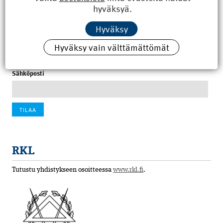
hyväksyä.
100 vuotta sitten: Rajajoen uusi rautatiesilta
Hyväksy
4.6.2026 07:00
Hyväksy vain välttämättömät
Tilaa uutiskirje
Sähköposti
RKL
Tutustu yhdistykseen osoitteessa
www.rkl.fi
.