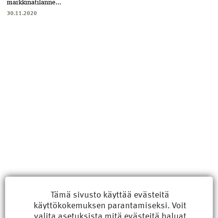
markkinatilanne...
30.11.2020
Uusimmat
Tämä sivusto käyttää evästeitä
käyttökokemuksen parantamiseksi. Voit
Kyberisku kiinteistötietoihin haittaisi energiarakentamista
valita
asetuksista
mitä evästeitä haluat
8.6.2026 15:21