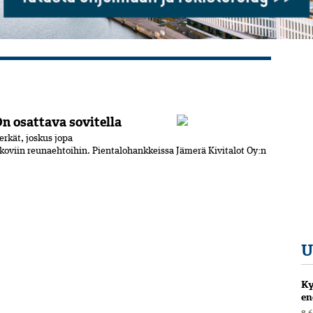
n osattava sovitella
rkät, joskus jopa
oviin reunaehtoihin. Pientalohankkeissa Jämerä Kivi­talot Oy:n
U
Ky
en
8.