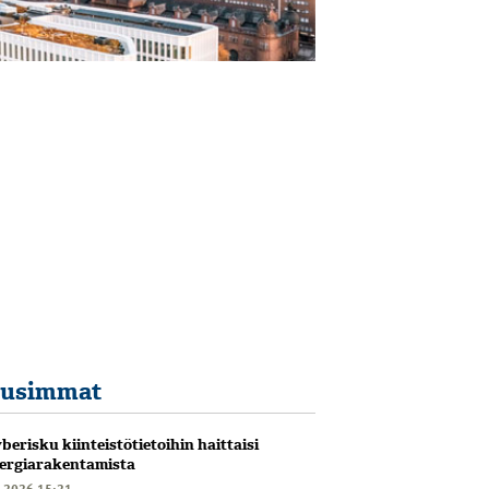
usimmat
berisku kiinteistötietoihin haittaisi
ergiarakentamista
6.2026 15:21