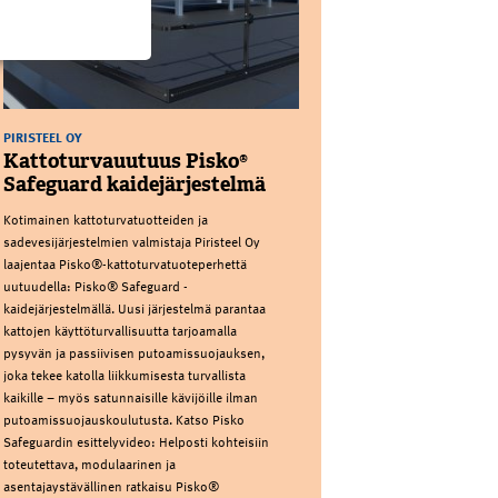
PIRISTEEL OY
Kattoturvauutuus Pisko®
Safeguard kaidejärjestelmä
Kotimainen kattoturvatuotteiden ja
sadevesijärjestelmien valmistaja Piristeel Oy
laajentaa Pisko®-kattoturvatuoteperhettä
uutuudella: Pisko® Safeguard -
kaidejärjestelmällä. Uusi järjestelmä parantaa
kattojen käyttöturvallisuutta tarjoamalla
pysyvän ja passiivisen putoamissuojauksen,
joka tekee katolla liikkumisesta turvallista
kaikille – myös satunnaisille kävijöille ilman
putoamissuojauskoulutusta. Katso Pisko
Safeguardin esittelyvideo: Helposti kohteisiin
toteutettava, modulaarinen ja
asentajaystävällinen ratkaisu Pisko®