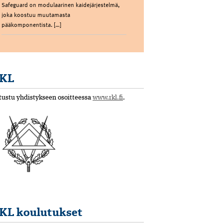
Safeguard on modulaarinen kaidejärjestelmä,
joka koostuu muutamasta
pääkomponentista. […]
KL
tustu yhdistykseen osoitteessa
www.rkl.fi
.
KL koulutukset