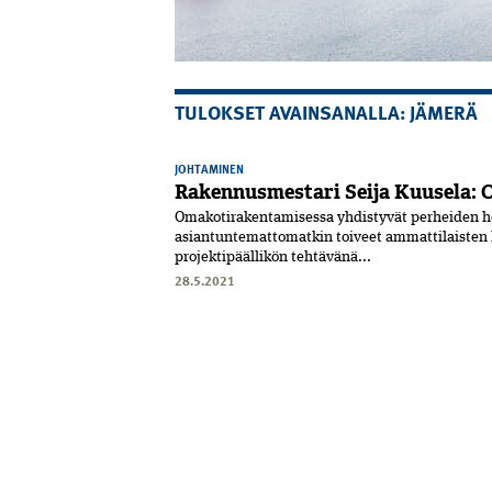
TULOKSET AVAINSANALLA: JÄMERÄ
JOHTAMINEN
Rakennusmestari Seija Kuusela: O
Omakotirakentamisessa yhdistyvät perheiden he
asiantuntemattomatkin toiveet ammattilaisten k
projektipäällikön tehtävänä...
28.5.2021