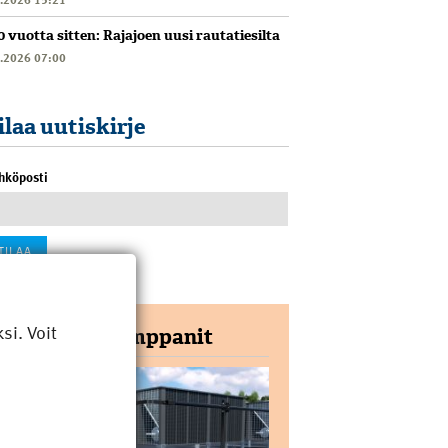
0 vuotta sitten: Rajajoen uusi rautatiesilta
6.2026 07:00
ilaa uutiskirje
hköposti
i. Voit
Yhteistyökumppanit