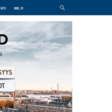
EHTI
RKL.FI