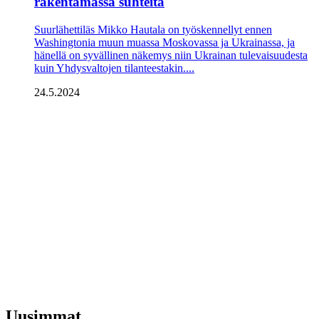
rakentamassa suhteita
Suurlähettiläs Mikko Hautala on työskennellyt ennen
Washingtonia muun muassa Moskovassa ja Ukrainassa, ja
hänellä on syvällinen näkemys niin Ukrainan tulevaisuudesta
kuin Yhdysvaltojen tilanteestakin....
24.5.2024
Uusimmat