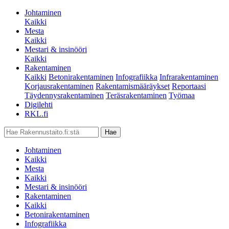
Johtaminen
Kaikki
Mesta
Kaikki
Mestari & insinööri
Kaikki
Rakentaminen
Kaikki
Betonirakentaminen
Infografiikka
Infrarakentaminen
Korjausrakentaminen
Rakentamismääräykset
Reportaasi
Täydennysrakentaminen
Teräsrakentaminen
Työmaa
Digilehti
RKL.fi
Johtaminen
Kaikki
Mesta
Kaikki
Mestari & insinööri
Rakentaminen
Kaikki
Betonirakentaminen
Infografiikka