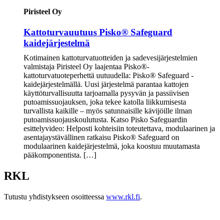
Piristeel Oy
Kattoturvauutuus Pisko® Safeguard
kaidejärjestelmä
Kotimainen kattoturvatuotteiden ja sadevesijärjestelmien
valmistaja Piristeel Oy laajentaa Pisko®-
kattoturvatuoteperhettä uutuudella: Pisko® Safeguard -
kaidejärjestelmällä. Uusi järjestelmä parantaa kattojen
käyttöturvallisuutta tarjoamalla pysyvän ja passiivisen
putoamissuojauksen, joka tekee katolla liikkumisesta
turvallista kaikille – myös satunnaisille kävijöille ilman
putoamissuojauskoulutusta. Katso Pisko Safeguardin
esittelyvideo: Helposti kohteisiin toteutettava, modulaarinen ja
asentajaystävällinen ratkaisu Pisko® Safeguard on
modulaarinen kaidejärjestelmä, joka koostuu muutamasta
pääkomponentista. […]
RKL
Tutustu yhdistykseen osoitteessa
www.rkl.fi
.