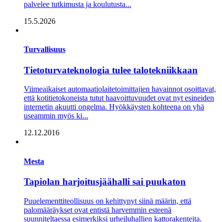
palvelee tutkimusta ja koulutusta...
15.5.2026
Turvallisuus
Tietoturvateknologia tulee talotekniikkaan
Viimeaikaiset automaatiolaitetoimittajien havainnot osoittavat,
että kotitietokoneista tutut haavoittuvuudet ovat nyt esineiden
internetin akuutti ongelma. Hyökkäysten kohteena on yhä
useammin myös ki...
12.12.2016
Mesta
Tapiolan harjoitusjäähalli sai puukaton
Puuelementtiteollisuus on kehittynyt siinä määrin, että
palomääräykset ovat entistä harvemmin esteenä
suunniteltaessa esimerkiksi urheiluhallien kattorakenteita.