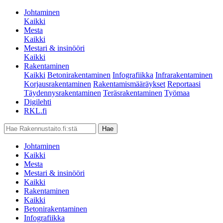
Johtaminen
Kaikki
Mesta
Kaikki
Mestari & insinööri
Kaikki
Rakentaminen
Kaikki
Betonirakentaminen
Infografiikka
Infrarakentaminen
Korjausrakentaminen
Rakentamismääräykset
Reportaasi
Täydennysrakentaminen
Teräsrakentaminen
Työmaa
Digilehti
RKL.fi
Johtaminen
Kaikki
Mesta
Mestari & insinööri
Kaikki
Rakentaminen
Kaikki
Betonirakentaminen
Infografiikka