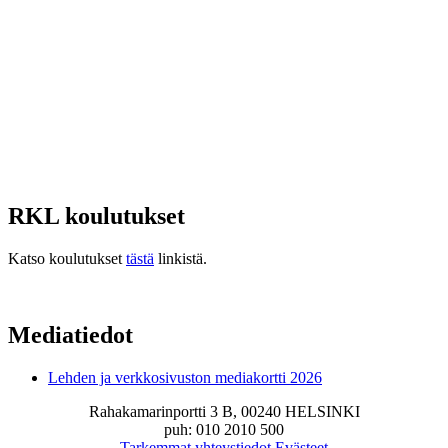
RKL koulutukset
Katso koulutukset
tästä
linkistä.
Mediatiedot
Lehden ja verkkosivuston mediakortti 2026
Rahakamarinportti 3 B, 00240 HELSINKI
puh: 010 2010 500
Tarkemmat yhteystiedot
Evästeet