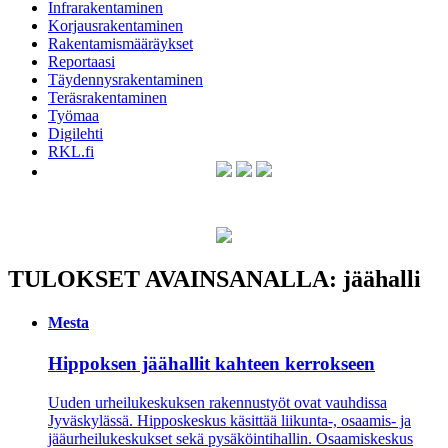
Infrarakentaminen
Korjausrakentaminen
Rakentamismääräykset
Reportaasi
Täydennysrakentaminen
Teräsrakentaminen
Työmaa
Digilehti
RKL.fi
TULOKSET AVAINSANALLA: jäähalli
Mesta
Hippoksen jäähallit kahteen kerrokseen
Uuden urheilukeskuksen rakennustyöt ovat vauhdissa
Jyväskylässä. Hipposkeskus käsittää liikunta-, osaamis- ja
jääurheilukeskukset sekä pysäköintihallin. Osaamiskeskus