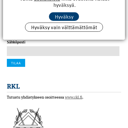
hyväksyä.
100 vuotta sitten: Rajajoen uusi rautatiesilta
Hyväksy
4.6.2026 07:00
Hyväksy vain välttämättömät
Tilaa uutiskirje
Sähköposti
RKL
Tutustu yhdistykseen osoitteessa
www.rkl.fi
.