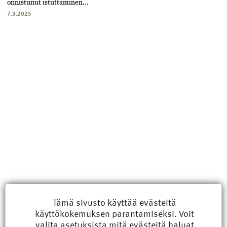
onnistunut istuttaminen...
7.3.2025
Uusimmat
Tämä sivusto käyttää evästeitä
käyttökokemuksen parantamiseksi. Voit
Kyberisku kiinteistötietoihin haittaisi energiarakentamista
valita
asetuksista
mitä evästeitä haluat
8.6.2026 15:21