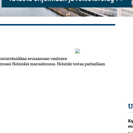
lvontatekniikkaa seuraamaan vanhojen
kiusasi Helsinkiä marraskuussa. Helsinki testaa parhaillaan
U
Ky
en
8.