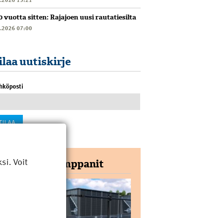
0 vuotta sitten: Rajajoen uusi rautatiesilta
6.2026 07:00
ilaa uutiskirje
hköposti
i. Voit
Yhteistyökumppanit