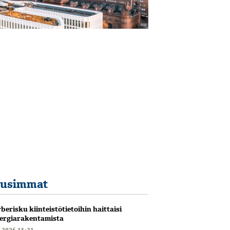
usimmat
berisku kiinteistötietoihin haittaisi
ergiarakentamista
6.2026 15:21