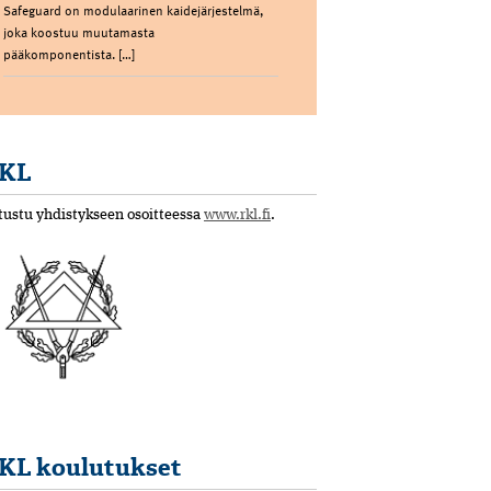
Safeguard on modulaarinen kaidejärjestelmä,
joka koostuu muutamasta
pääkomponentista. […]
KL
tustu yhdistykseen osoitteessa
www.rkl.fi
.
KL koulutukset