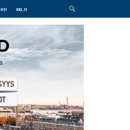
EHTI
RKL.FI