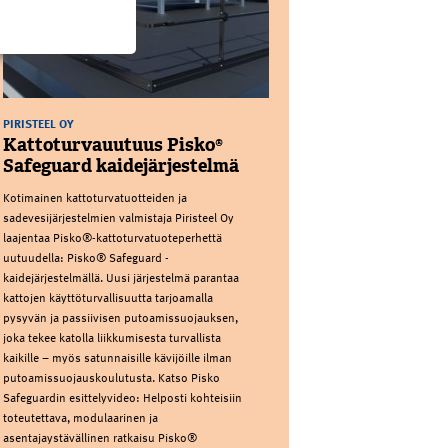
PIRISTEEL OY
Kattoturvauutuus Pisko®
Safeguard kaidejärjestelmä
Kotimainen kattoturvatuotteiden ja
sadevesijärjestelmien valmistaja Piristeel Oy
laajentaa Pisko®-kattoturvatuoteperhettä
uutuudella: Pisko® Safeguard -
kaidejärjestelmällä. Uusi järjestelmä parantaa
kattojen käyttöturvallisuutta tarjoamalla
pysyvän ja passiivisen putoamissuojauksen,
joka tekee katolla liikkumisesta turvallista
kaikille – myös satunnaisille kävijöille ilman
putoamissuojauskoulutusta. Katso Pisko
Safeguardin esittelyvideo: Helposti kohteisiin
toteutettava, modulaarinen ja
asentajaystävällinen ratkaisu Pisko®