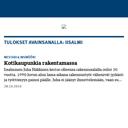
TULOKSET AVAINSANALLA: IISALMI
MESTARI & INSINÖÖRI
Kotikaupunkia rakentamassa
Iisalminen Juha Häkkinen kertoo olleensa rakennusalalla reilut 30
vuotta. 1990-luvun alun lama-aikana rakennustyöt vähenivät jyrkästi
ja työttömyys painoi päälle. Juha ei jäänyt ihmettelemään, vaan su...
28.10.2016