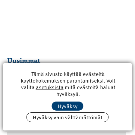
Uusimmat
Tämä sivusto käyttää evästeitä
Kyberisku kiinteistötietoihin haittaisi energiarakentamista
käyttökokemuksen parantamiseksi. Voit
8.6.2026 15:21
valita
asetuksista
mitä evästeitä haluat
hyväksyä.
100 vuotta sitten: Rajajoen uusi rautatiesilta
4.6.2026 07:00
Hyväksy
Tilaa uutiskirje
Hyväksy vain välttämättömät
Sähköposti