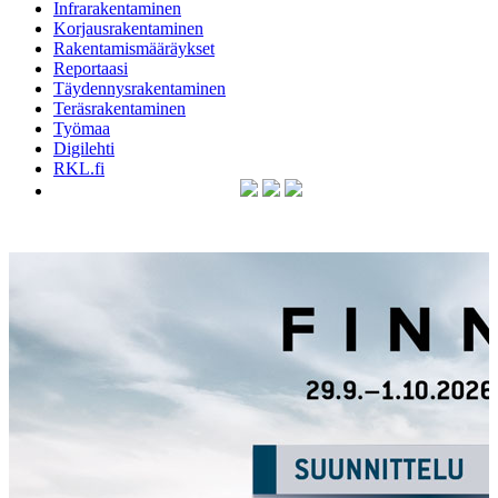
Infrarakentaminen
Korjausrakentaminen
Rakentamismääräykset
Reportaasi
Täydennysrakentaminen
Teräsrakentaminen
Työmaa
Digilehti
RKL.fi