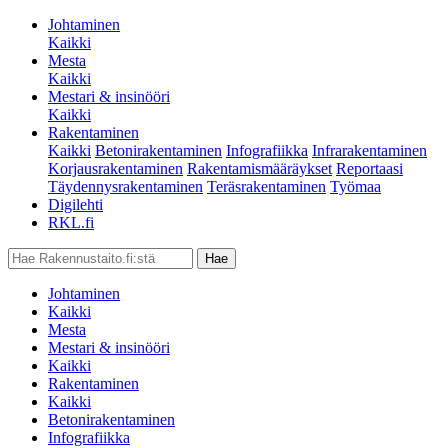
Johtaminen
Kaikki
Mesta
Kaikki
Mestari & insinööri
Kaikki
Rakentaminen
Kaikki
Betonirakentaminen
Infografiikka
Infrarakentaminen
Korjausrakentaminen
Rakentamismääräykset
Reportaasi
Täydennysrakentaminen
Teräsrakentaminen
Työmaa
Digilehti
RKL.fi
Johtaminen
Kaikki
Mesta
Mestari & insinööri
Kaikki
Rakentaminen
Kaikki
Betonirakentaminen
Infografiikka