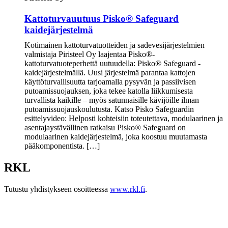
Kattoturvauutuus Pisko® Safeguard
kaidejärjestelmä
Kotimainen kattoturvatuotteiden ja sadevesijärjestelmien
valmistaja Piristeel Oy laajentaa Pisko®-
kattoturvatuoteperhettä uutuudella: Pisko® Safeguard -
kaidejärjestelmällä. Uusi järjestelmä parantaa kattojen
käyttöturvallisuutta tarjoamalla pysyvän ja passiivisen
putoamissuojauksen, joka tekee katolla liikkumisesta
turvallista kaikille – myös satunnaisille kävijöille ilman
putoamissuojauskoulutusta. Katso Pisko Safeguardin
esittelyvideo: Helposti kohteisiin toteutettava, modulaarinen ja
asentajaystävällinen ratkaisu Pisko® Safeguard on
modulaarinen kaidejärjestelmä, joka koostuu muutamasta
pääkomponentista. […]
RKL
Tutustu yhdistykseen osoitteessa
www.rkl.fi
.