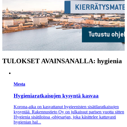
TULOKSET AVAINSANALLA: hygienia
Mesta
Hygieniaratkaisujen kysyntä kasvaa
Korona-aika on kasvattanut hygieenisten sisätilaratkaisujen
kysyntää. Rakennustieto Oy­ on julkaissut parisen vuotta sitten
­Hygienia sisätiloissa -ohjesarjan, joka käsittelee kattavasti
hygienian hal...