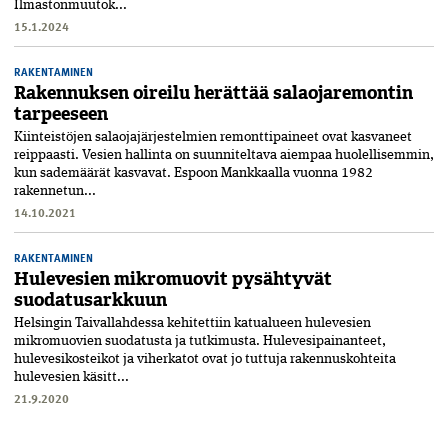
Ilmastonmuutok...
15.1.2024
RAKENTAMINEN
Rakennuksen oireilu herättää salaojaremontin
tarpeeseen
Kiinteistöjen salaojajärjestelmien remonttipaineet ovat kasvaneet
reippaasti. Vesien hallinta on suunniteltava aiempaa huolellisemmin,
kun sademäärät kasvavat. Espoon Mankkaalla vuonna 1982
rakennetun...
14.10.2021
RAKENTAMINEN
Hulevesien mikromuovit pysähtyvät
suodatusarkkuun
Helsingin Taivallahdessa kehitettiin katualueen hulevesien
mikromuovien suodatusta ja tutkimusta. Hulevesipainanteet,
hulevesikosteikot ja viherkatot ovat jo tuttuja rakennuskohteita
hulevesien käsitt...
21.9.2020