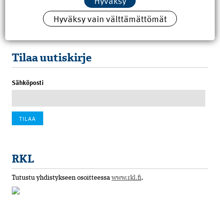
Hyväksy
8.6.2026 15:21
Hyväksy vain välttämättömät
100 vuotta sitten: Rajajoen uusi rautatiesilta
4.6.2026 07:00
Tilaa uutiskirje
Sähköposti
RKL
Tutustu yhdistykseen osoitteessa
www.rkl.fi
.