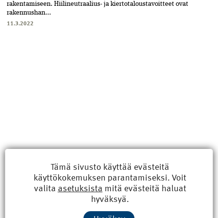
rakentamiseen. Hiili­neutraalius- ja kiertotalous­tavoitteet ovat
rakennushan...
11.3.2022
Tämä sivusto käyttää evästeitä
käyttökokemuksen parantamiseksi. Voit
valita
asetuksista
mitä evästeitä haluat
Uusimmat
hyväksyä.
Kyberisku kiinteistötietoihin haittaisi energiarakentamista