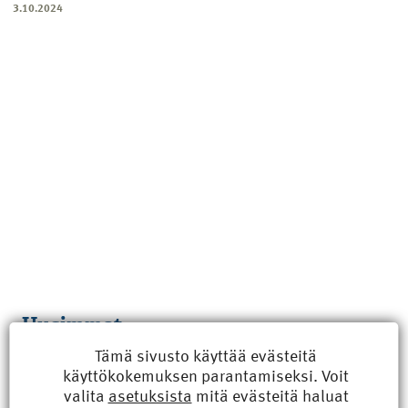
3.10.2024
Uusimmat
Tämä sivusto käyttää evästeitä
Kyberisku kiinteistötietoihin haittaisi energiarakentamista
käyttökokemuksen parantamiseksi. Voit
8.6.2026 15:21
valita
asetuksista
mitä evästeitä haluat