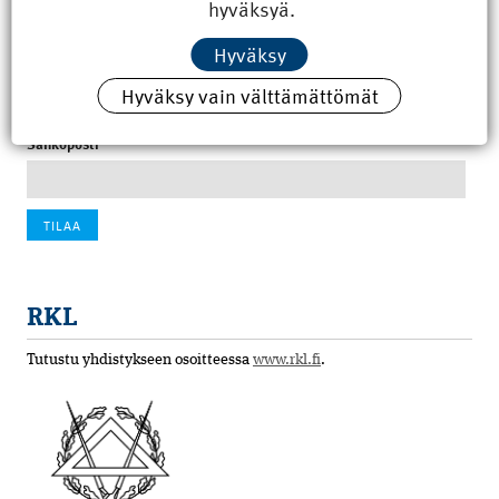
hyväksyä.
100 vuotta sitten: Rajajoen uusi rautatiesilta
4.6.2026 07:00
Hyväksy
Tilaa uutiskirje
Hyväksy vain välttämättömät
Sähköposti
RKL
Tutustu yhdistykseen osoitteessa
www.rkl.fi
.