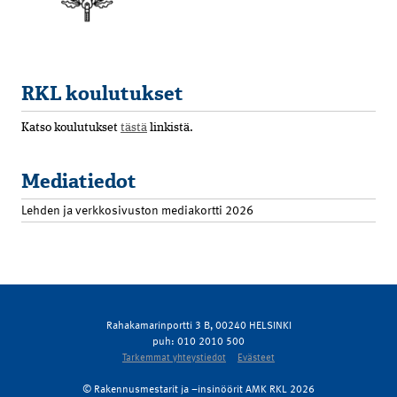
RKL koulutukset
Katso koulutukset
tästä
linkistä.
Mediatiedot
Lehden ja verkkosivuston mediakortti 2026
Rahakamarinportti 3 B, 00240 HELSINKI
puh: 010 2010 500
Tarkemmat yhteystiedot
Evästeet
© Rakennusmestarit ja –insinöörit AMK RKL 2026