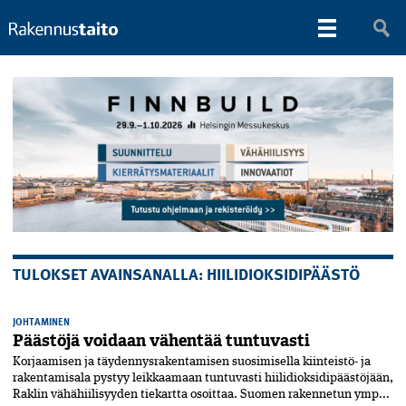
TULOKSET AVAINSANALLA: HIILIDIOKSIDIPÄÄSTÖ
JOHTAMINEN
Päästöjä voidaan vähentää tuntuvasti
Korjaamisen ja täydennys­­rakentamisen suosimisella kiinteistö- ja
rakentamisala pystyy leikkaamaan tuntuvasti hiilidioksidipäästöjään,
Raklin vähähiilisyyden tiekartta osoittaa. Suomen rakennetun ymp...