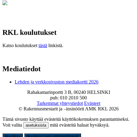
RKL koulutukset
Katso koulutukset
tästä
linkistä.
Mediatiedot
Lehden ja verkkosivuston mediakortti 2026
Rahakamarinportti 3 B, 00240 HELSINKI
puh: 010 2010 500
Tarkemmat yhteystiedot
Evästeet
© Rakennusmestarit ja –insinöörit AMK RKL 2026
Tämä sivusto käyttää evästeitä käyttökokemuksen parantamiseksi.
Voit valita
mitä evästeitä haluat hyväksyä.
asetuksista
Hyväksy
Hyväksy vain välttämättömät