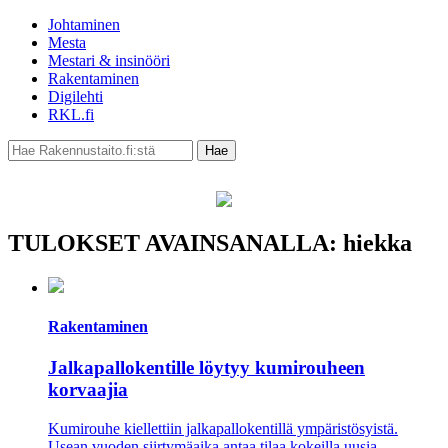
Johtaminen
Mesta
Mestari & insinööri
Rakentaminen
Digilehti
RKL.fi
TULOKSET AVAINSANALLA: hiekka
Rakentaminen
Jalkapallokentille löytyy kumirouheen
korvaajia
Kumirouhe kiellettiin jalkapallokentillä ympäristösyistä.
Usean vuoden siirtymäaika antaa tilaa kokeilla uusia