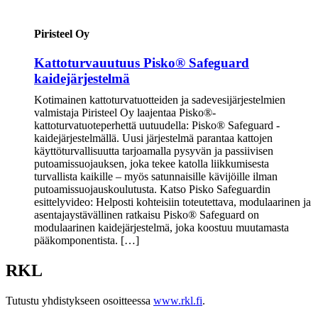
Piristeel Oy
Kattoturvauutuus Pisko® Safeguard
kaidejärjestelmä
Kotimainen kattoturvatuotteiden ja sadevesijärjestelmien
valmistaja Piristeel Oy laajentaa Pisko®-
kattoturvatuoteperhettä uutuudella: Pisko® Safeguard -
kaidejärjestelmällä. Uusi järjestelmä parantaa kattojen
käyttöturvallisuutta tarjoamalla pysyvän ja passiivisen
putoamissuojauksen, joka tekee katolla liikkumisesta
turvallista kaikille – myös satunnaisille kävijöille ilman
putoamissuojauskoulutusta. Katso Pisko Safeguardin
esittelyvideo: Helposti kohteisiin toteutettava, modulaarinen ja
asentajaystävällinen ratkaisu Pisko® Safeguard on
modulaarinen kaidejärjestelmä, joka koostuu muutamasta
pääkomponentista. […]
RKL
Tutustu yhdistykseen osoitteessa
www.rkl.fi
.