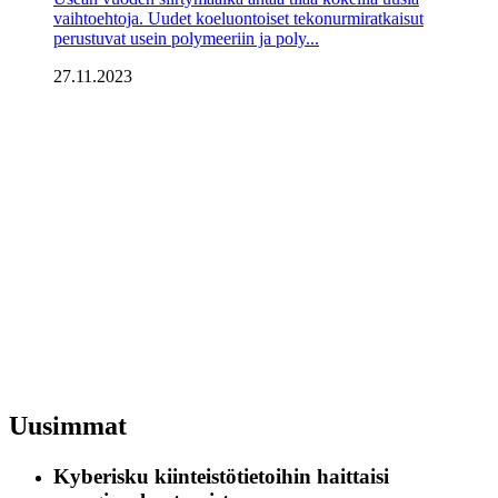
vaihtoehtoja. Uudet koeluontoiset tekonurmiratkaisut
perustuvat usein polymeeriin ja poly...
27.11.2023
Uusimmat
Kyberisku kiinteistötietoihin haittaisi