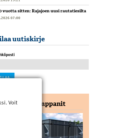
0 vuotta sitten: Rajajoen uusi rautatiesilta
6.2026 07:00
ilaa uutiskirje
hköposti
i. Voit
Yhteistyökumppanit