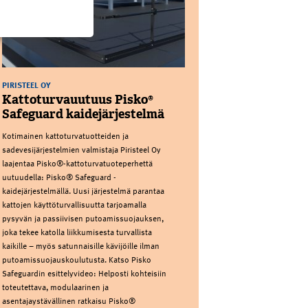
PIRISTEEL OY
Kattoturvauutuus Pisko®
Safeguard kaidejärjestelmä
Kotimainen kattoturvatuotteiden ja
sadevesijärjestelmien valmistaja Piristeel Oy
laajentaa Pisko®-kattoturvatuoteperhettä
uutuudella: Pisko® Safeguard -
kaidejärjestelmällä. Uusi järjestelmä parantaa
kattojen käyttöturvallisuutta tarjoamalla
pysyvän ja passiivisen putoamissuojauksen,
joka tekee katolla liikkumisesta turvallista
kaikille – myös satunnaisille kävijöille ilman
putoamissuojauskoulutusta. Katso Pisko
Safeguardin esittelyvideo: Helposti kohteisiin
toteutettava, modulaarinen ja
asentajaystävällinen ratkaisu Pisko®