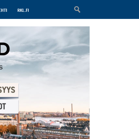
EHTI
RKL.FI