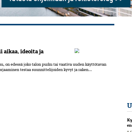
aikaa, ideoita ja
, on edessä joko talon purku tai vaativa uuden käyttötavan
jaaminen testaa suunnittelijoiden kyvyt ja raken...
U
Ky
en
8.