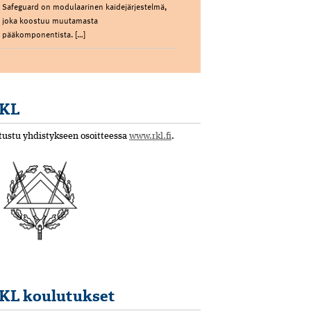
Safeguard on modulaarinen kaidejärjestelmä,
joka koostuu muutamasta
pääkomponentista. […]
KL
tustu yhdistykseen osoitteessa
www.rkl.fi
.
KL koulutukset