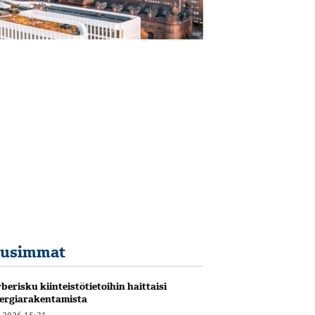
usimmat
berisku kiinteistötietoihin haittaisi
ergiarakentamista
6.2026 15:21