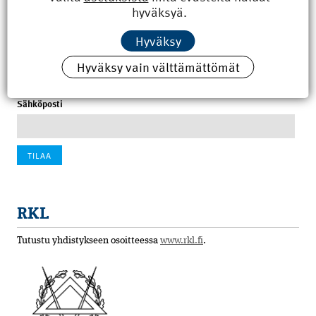
hyväksyä.
100 vuotta sitten: Rajajoen uusi rautatiesilta
Hyväksy
4.6.2026 07:00
Hyväksy vain välttämättömät
Tilaa uutiskirje
Sähköposti
RKL
Tutustu yhdistykseen osoitteessa
www.rkl.fi
.