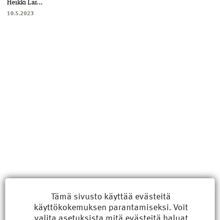
Heikki Lar...
10.5.2023
Uusimmat
Tämä sivusto käyttää evästeitä
käyttökokemuksen parantamiseksi. Voit
Kyberisku kiinteistötietoihin haittaisi energiarakentamista
valita
asetuksista
mitä evästeitä haluat
8.6.2026 15:21