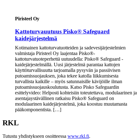
Piristeel Oy
Kattoturvauutuus Pisko® Safeguard
kaidejärjestelmä
Kotimainen kattoturvatuotteiden ja sadevesijärjestelmien
valmistaja Piristeel Oy laajentaa Pisko®-
kattoturvatuoteperhettä uutuudella: Pisko® Safeguard -
kaidejärjestelmällä. Uusi järjestelmä parantaa kattojen
käyttöturvallisuutta tarjoamalla pysyvän ja passiivisen
putoamissuojauksen, joka tekee katolla liikkumisesta
turvallista kaikille – myös satunnaisille kävijöille ilman
putoamissuojauskoulutusta. Katso Pisko Safeguardin
esittelyvideo: Helposti kohteisiin toteutettava, modulaarinen ja
asentajaystävällinen ratkaisu Pisko® Safeguard on
modulaarinen kaidejärjestelmä, joka koostuu muutamasta
pääkomponentista. […]
RKL
Tutustu yhdistykseen osoitteessa
www.rkl.fi
.