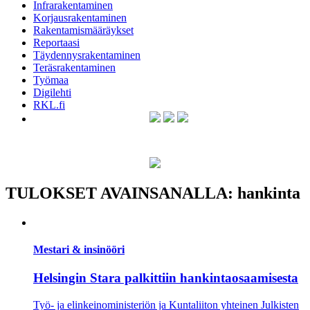
Infrarakentaminen
Korjausrakentaminen
Rakentamismääräykset
Reportaasi
Täydennysrakentaminen
Teräsrakentaminen
Työmaa
Digilehti
RKL.fi
TULOKSET AVAINSANALLA: hankinta
Mestari & insinööri
Helsingin Stara palkittiin hankintaosaamisesta
Työ- ja elinkeinoministeriön ja Kuntaliiton yhteinen Julkisten