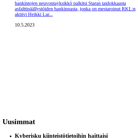
hankintojen neuvontayksikkö palkitsi Staran taidokkaasta
asfalttipäällystöiden hankinnasta, jonka on mestaroinut RKL:n
aktiivi Heikki Lar...
10.5.2023
Uusimmat
Kyberisku kiinteistötietoihin haittaisi