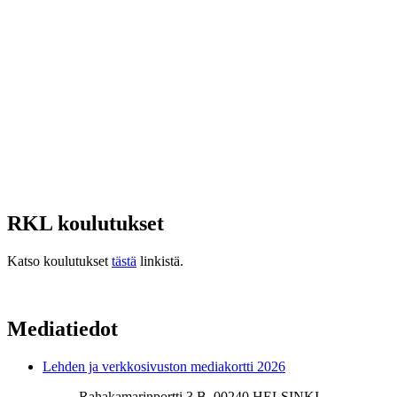
RKL koulutukset
Katso koulutukset
tästä
linkistä.
Mediatiedot
Lehden ja verkkosivuston mediakortti 2026
Rahakamarinportti 3 B, 00240 HELSINKI