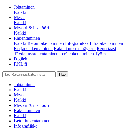
Johtaminen
Kaikki
Mesta
Kaikki
Mestari & insinööri
Kaikki
Rakentaminen
Kaikki
Betonirakentaminen
Infografiikka
Infrarakentaminen
Korjausrakentaminen
Rakentamismääräykset
Reportaasi
Täydennysrakentaminen
Teräsrakentaminen
Työmaa
Digilehti
RKL.fi
Johtaminen
Kaikki
Mesta
Kaikki
Mestari & insinööri
Rakentaminen
Kaikki
Betonirakentaminen
Infografiikka