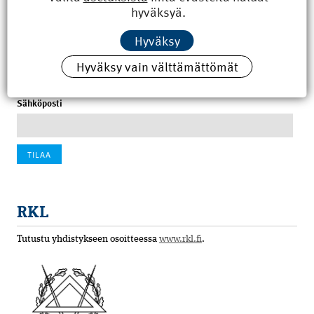
hyväksyä.
100 vuotta sitten: Rajajoen uusi rautatiesilta
Hyväksy
4.6.2026 07:00
Hyväksy vain välttämättömät
Tilaa uutiskirje
Sähköposti
RKL
Tutustu yhdistykseen osoitteessa
www.rkl.fi
.