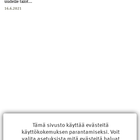
uudelle talot...
16.6.2021
Uusimmat
Tämä sivusto käyttää evästeitä
käyttökokemuksen parantamiseksi. Voit
Kyberisku kiinteistötietoihin haittaisi energiarakentamista
valita
asetuksista
mitä evästeitä haluat
8.6.2026 15:21