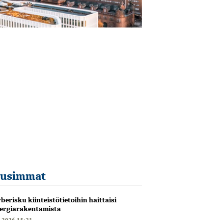
usimmat
berisku kiinteistötietoihin haittaisi
ergiarakentamista
6.2026 15:21