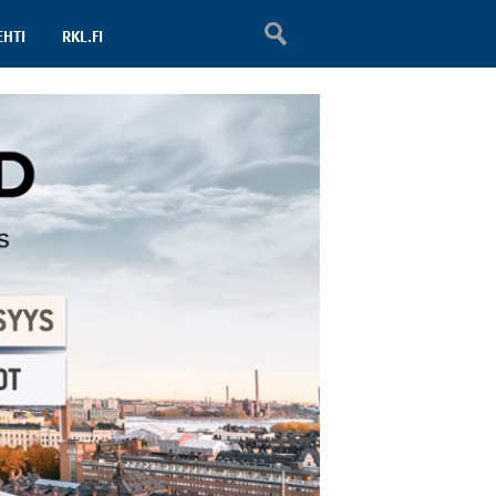
EHTI
RKL.FI