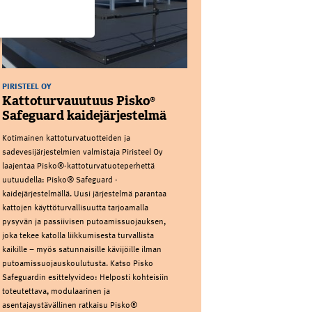
PIRISTEEL OY
Kattoturvauutuus Pisko®
Safeguard kaidejärjestelmä
Kotimainen kattoturvatuotteiden ja
sadevesijärjestelmien valmistaja Piristeel Oy
laajentaa Pisko®-kattoturvatuoteperhettä
uutuudella: Pisko® Safeguard -
kaidejärjestelmällä. Uusi järjestelmä parantaa
kattojen käyttöturvallisuutta tarjoamalla
pysyvän ja passiivisen putoamissuojauksen,
joka tekee katolla liikkumisesta turvallista
kaikille – myös satunnaisille kävijöille ilman
putoamissuojauskoulutusta. Katso Pisko
Safeguardin esittelyvideo: Helposti kohteisiin
toteutettava, modulaarinen ja
asentajaystävällinen ratkaisu Pisko®