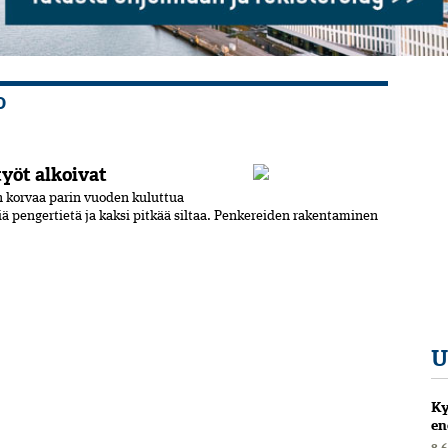
O
yöt alkoivat
n korvaa parin vuoden kuluttua
iä pengertietä ja kaksi pitkää siltaa. Penkereiden rakentaminen
U
Ky
en
8.