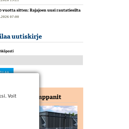
0 vuotta sitten: Rajajoen uusi rautatiesilta
6.2026 07:00
ilaa uutiskirje
hköposti
i. Voit
Yhteistyökumppanit