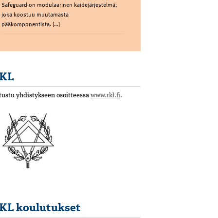
Safeguard on modulaarinen kaidejärjestelmä,
joka koostuu muutamasta
pääkomponentista. […]
KL
tustu yhdistykseen osoitteessa
www.rkl.fi
.
KL koulutukset