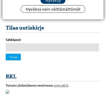
Hyväksy
8.6.2026 15:21
Hyväksy vain välttämättömät
100 vuotta sitten: Rajajoen uusi rautatiesilta
4.6.2026 07:00
Tilaa uutiskirje
Sähköposti
RKL
Tutustu yhdistykseen osoitteessa
www.rkl.fi
.