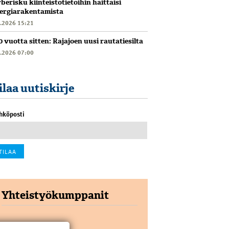
berisku kiinteistötietoihin haittaisi
ergiarakentamista
6.2026 15:21
0 vuotta sitten: Rajajoen uusi rautatiesilta
6.2026 07:00
ilaa uutiskirje
hköposti
Yhteistyökumppanit