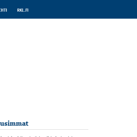
EHTI
RKL.FI
usimmat