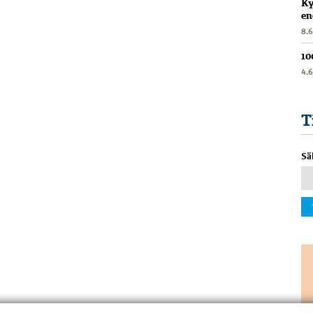
Ky
en
8.
10
4.
T
Sä