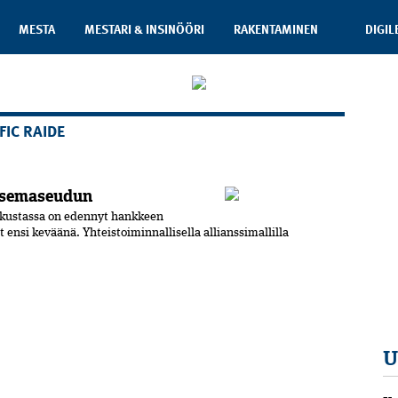
MESTA
MESTARI & INSINÖÖRI
RAKENTAMINEN
DIGIL
FIC RAIDE
asemaseudun
kustassa on edennyt hankkeen
ensi keväänä. Yhteistoiminnallisella allianssimallilla
U