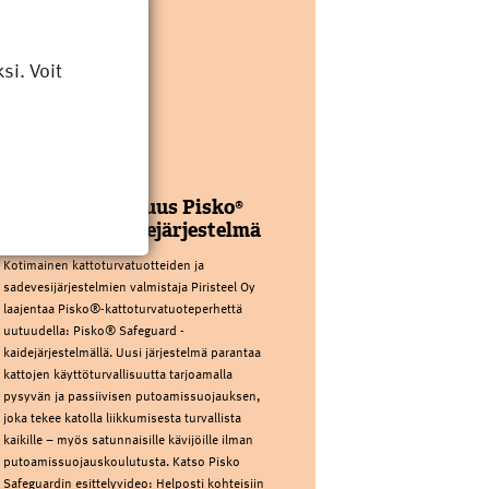
i. Voit
PIRISTEEL OY
Kattoturvauutuus Pisko®
Safeguard kaidejärjestelmä
Kotimainen kattoturvatuotteiden ja
sadevesijärjestelmien valmistaja Piristeel Oy
laajentaa Pisko®-kattoturvatuoteperhettä
uutuudella: Pisko® Safeguard -
kaidejärjestelmällä. Uusi järjestelmä parantaa
kattojen käyttöturvallisuutta tarjoamalla
pysyvän ja passiivisen putoamissuojauksen,
joka tekee katolla liikkumisesta turvallista
kaikille – myös satunnaisille kävijöille ilman
putoamissuojauskoulutusta. Katso Pisko
Safeguardin esittelyvideo: Helposti kohteisiin