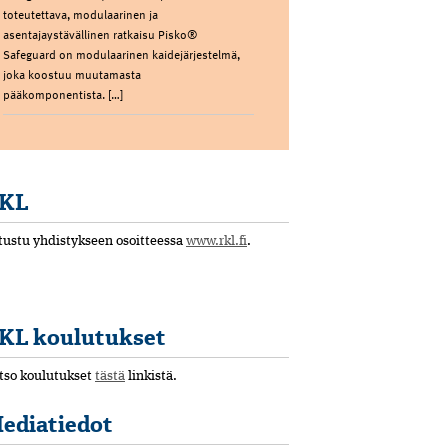
toteutettava, modulaarinen ja
asentajaystävällinen ratkaisu Pisko®
Safeguard on modulaarinen kaidejärjestelmä,
joka koostuu muutamasta
pääkomponentista. […]
KL
tustu yhdistykseen osoitteessa
www.rkl.fi
.
KL koulutukset
tso koulutukset
tästä
linkistä.
ediatiedot