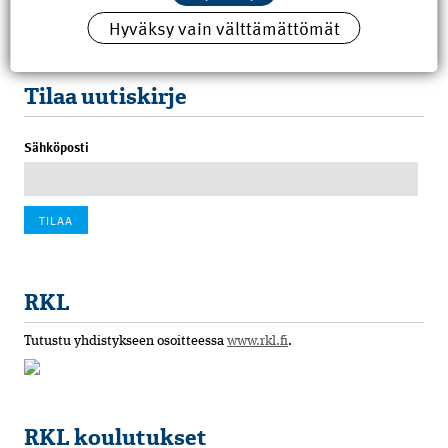
Hyväksy vain välttämättömät
100 vuotta sitten: Rajajoen uusi rautatiesilta
4.6.2026 07:00
Tilaa uutiskirje
Sähköposti
RKL
Tutustu yhdistykseen osoitteessa
www.rkl.fi
.
RKL koulutukset