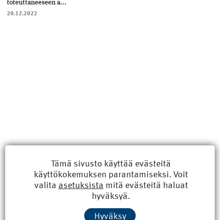
toteuttaneeseen a...
20.12.2022
Tämä sivusto käyttää evästeitä
käyttökokemuksen parantamiseksi. Voit
Uusimmat
valita
asetuksista
mitä evästeitä haluat
hyväksyä.
Kyberisku kiinteistötietoihin haittaisi energiarakentamista
Hyväksy
8.6.2026 15:21