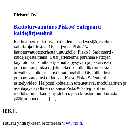
Piristeel Oy
Kattoturvauutuus Pisko® Safeguard
kaidejärjestelmä
Kotimainen kattoturvatuotteiden ja sadevesijärjestelmien
valmistaja Piristeel Oy laajentaa Pisko®-
kattoturvatuoteperhettä uutuudella: Pisko® Safeguard -
kaidejärjestelmällä. Uusi järjestelmä parantaa kattojen
käyttöturvallisuutta tarjoamalla pysyvän ja passiivisen
putoamissuojauksen, joka tekee katolla liikkumisesta
turvallista kaikille – myös satunnaisille kävijöille ilman
putoamissuojauskoulutusta. Katso Pisko Safeguardin
esittelyvideo: Helposti kohteisiin toteutettava, modulaarinen ja
asentajaystävällinen ratkaisu Pisko® Safeguard on
modulaarinen kaidejärjestelmä, joka koostuu muutamasta
pääkomponentista. […]
RKL
Tutustu yhdistykseen osoitteessa
www.rkl.fi
.