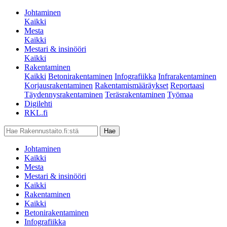
Johtaminen
Kaikki
Mesta
Kaikki
Mestari & insinööri
Kaikki
Rakentaminen
Kaikki
Betonirakentaminen
Infografiikka
Infrarakentaminen
Korjausrakentaminen
Rakentamismääräykset
Reportaasi
Täydennysrakentaminen
Teräsrakentaminen
Työmaa
Digilehti
RKL.fi
Johtaminen
Kaikki
Mesta
Mestari & insinööri
Kaikki
Rakentaminen
Kaikki
Betonirakentaminen
Infografiikka