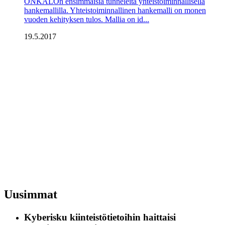
ONKALOn ensimmäisiä tunneleita yhteistoiminnallisella
hankemallilla. Yhteistoiminnallinen hankemalli on monen
vuoden kehityksen tulos. Mallia on id...
19.5.2017
Uusimmat
Kyberisku kiinteistötietoihin haittaisi