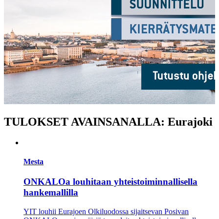
TULOKSET AVAINSANALLA: Eurajoki
Mesta
ONKALOa louhitaan yhteistoiminnallisella
hankemallilla
YIT louhii Eurajoen Olkiluodossa sijaitsevan Posivan