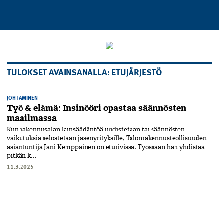
TULOKSET AVAINSANALLA: ETUJÄRJESTÖ
JOHTAMINEN
Työ & elämä: Insinööri opastaa säännösten
maailmassa
Kun rakennusalan lainsäädäntöä uudistetaan tai säännösten
vaikutuksia selostetaan jäsenyrityksille, Talonrakennusteollisuuden
asiantuntija Jani Kemppainen on eturivissä. Työssään hän yhdistää
pitkän k...
11.3.2025