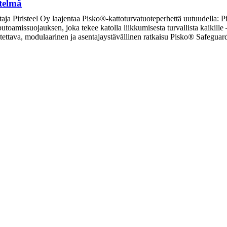
telmä
taja Piristeel Oy laajentaa Pisko®-kattoturvatuoteperhettä uutuudella: P
 putoamissuojauksen, joka tekee katolla liikkumisesta turvallista kaikill
eutettava, modulaarinen ja asentajaystävällinen ratkaisu Pisko® Safegu