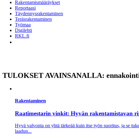
Rakentamismääräykset
Reportaasi
Täydennysrakentaminen
Teräsrakentaminen
Työmaa
Digilehti
RKL.fi
TULOKSET AVAINSANALLA: ennakoint
Rakentaminen
Raatimestarin vinkit: Hyvän rakentamistavan r
Hyvä valvonta on yhtä tärkeää kuin itse työn suoritus, ja se t
laadun...