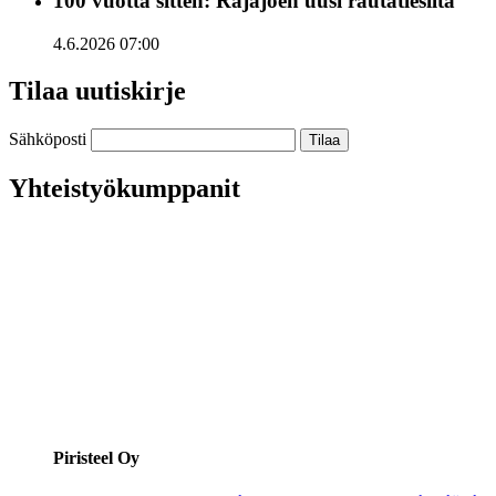
100 vuotta sitten: Rajajoen uusi rautatiesilta
4.6.2026 07:00
Tilaa uutiskirje
Sähköposti
Yhteistyökumppanit
Piristeel Oy