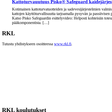
Kattoturvauutuus Pisko® Safeguard kaidejärjes
Kotimainen kattoturvatuotteiden ja sadevesijärjestelmien valmis
kattojen käyttöturvallisuutta tarjoamalla pysyvän ja passiivisen
Katso Pisko Safeguardin esittelyvideo: Helposti kohteisiin tot
pääkomponentista. […]
RKL
Tutustu yhdistykseen osoitteessa
www.rkl.fi
.
RKL koulutukset