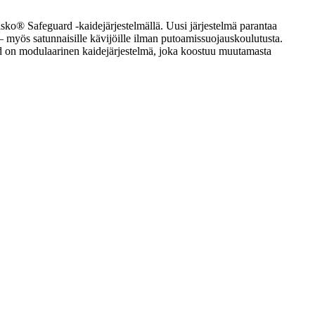
isko® Safeguard -kaidejärjestelmällä. Uusi järjestelmä parantaa
e – myös satunnaisille kävijöille ilman putoamissuojauskoulutusta.
ard on modulaarinen kaidejärjestelmä, joka koostuu muutamasta