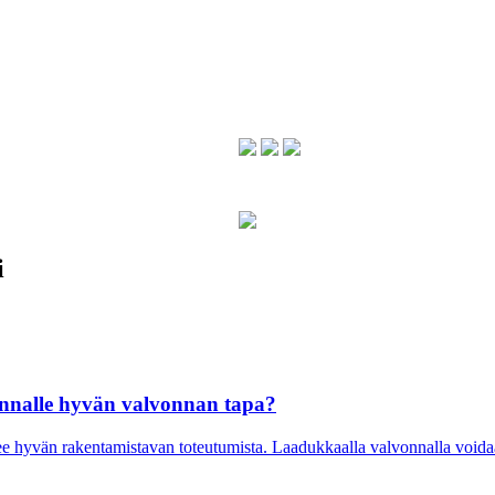
i
innalle hyvän valvonnan tapa?
ukee hyvän rakentamistavan toteutumista. Laadukkaalla valvonnalla void