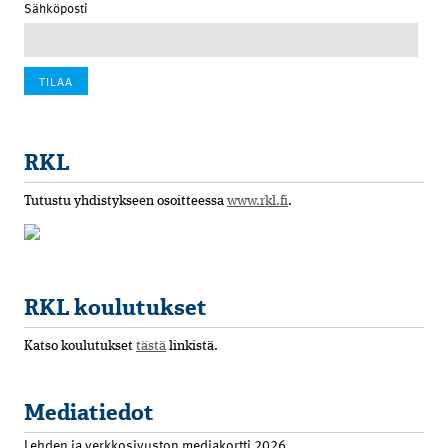
Sähköposti
RKL
Tutustu yhdistykseen osoitteessa
www.rkl.fi
.
RKL koulutukset
Katso koulutukset
tästä
linkistä.
Mediatiedot
Lehden ja verkkosivuston mediakortti 2026