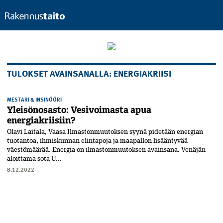
TULOKSET AVAINSANALLA: ENERGIAKRIISI
MESTARI & INSINÖÖRI
Yleisönosasto: Vesivoimasta apua
energiakriisiin?
Olavi Laitala, Vaasa Ilmastonmuutoksen syynä pidetään energian
tuotantoa, ihmiskunnan elintapoja ja maapallon lisääntyvää
väestömäärää. Energia on ilmastonmuutoksen avainsana. Venäjän
aloittama sota U...
8.12.2022