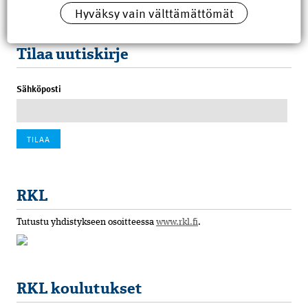
Hyväksy vain välttämättömät
100 vuotta sitten: Rajajoen uusi rautatiesilta
4.6.2026 07:00
Tilaa uutiskirje
Sähköposti
RKL
Tutustu yhdistykseen osoitteessa
www.rkl.fi
.
RKL koulutukset