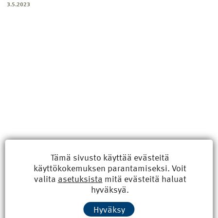
3.5.2023
Tämä sivusto käyttää evästeitä
käyttökokemuksen parantamiseksi. Voit
Uusimmat
valita
asetuksista
mitä evästeitä haluat
hyväksyä.
Kyberisku kiinteistötietoihin haittaisi energiarakentamista
Hyväksy
8.6.2026 15:21