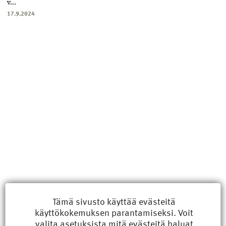
v...
17.9.2024
Uusimmat
Tämä sivusto käyttää evästeitä
käyttökokemuksen parantamiseksi. Voit
Kyberisku kiinteistötietoihin haittaisi energiarakentamista
valita
asetuksista
mitä evästeitä haluat
8.6.2026 15:21