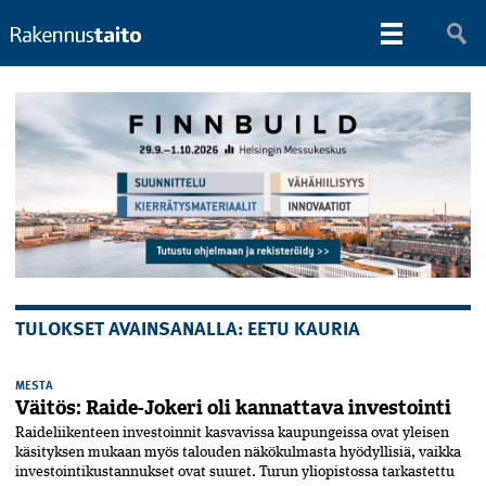
TULOKSET AVAINSANALLA: EETU KAURIA
MESTA
Väitös: Raide-Jokeri oli kannattava investointi
Raideliikenteen investoinnit kasvavissa kaupungeissa ovat yleisen
käsityksen mukaan myös talouden näkökulmasta hyödyllisiä, vaikka
investointikustannukset ovat suuret. Turun yliopistossa tarkastettu