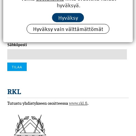
hyväksyä.
100 vuotta sitten: Rajajoen uusi rautatiesilta
Hyväksy
4.6.2026 07:00
Hyväksy vain välttämättömät
Tilaa uutiskirje
Sähköposti
RKL
Tutustu yhdistykseen osoitteessa
www.rkl.fi
.