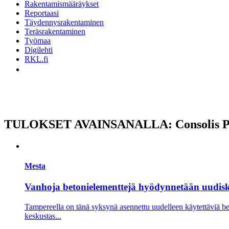
Rakentamismääräykset
Reportaasi
Täydennysrakentaminen
Teräsrakentaminen
Työmaa
Digilehti
RKL.fi
TULOKSET AVAINSANALLA: Consolis 
Mesta
Vanhoja betonielementtejä hyödynnetään uudisk
Tampereella on tänä syksynä asennettu uudelleen käytettäviä 
keskustas...