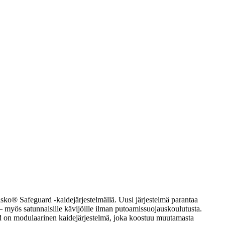
isko® Safeguard -kaidejärjestelmällä. Uusi järjestelmä parantaa
e – myös satunnaisille kävijöille ilman putoamissuojauskoulutusta.
ard on modulaarinen kaidejärjestelmä, joka koostuu muutamasta