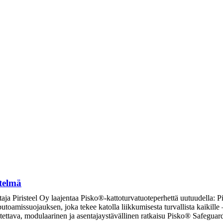
telmä
taja Piristeel Oy laajentaa Pisko®-kattoturvatuoteperhettä uutuudella: P
 putoamissuojauksen, joka tekee katolla liikkumisesta turvallista kaikill
eutettava, modulaarinen ja asentajaystävällinen ratkaisu Pisko® Safegu