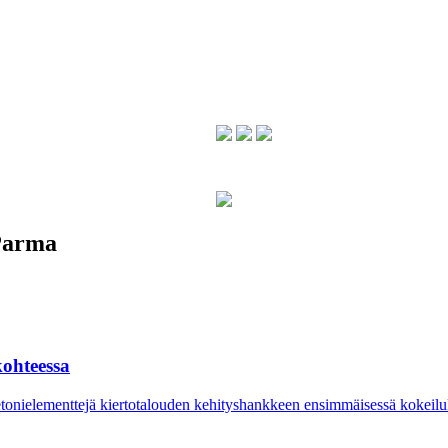
Parma
ohteessa
betonielementtejä kiertotalouden kehityshankkeen ensimmäisessä kokei