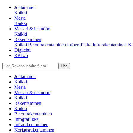
Johtaminen
Kaikki
Mesta
Kaikki
Mestari & insinööri
Kaikki
Rakentaminen
Kaikki
Betonirakentaminen
Infografiikka
Infrarakentaminen
Ko
Digilehti
RKL.fi
Johtaminen
Kaikki
Mesta
Mestari & insinööri
Kaikki
Rakentaminen
Kaikki
Betonirakentaminen
Infografiikka
Infrarakentaminen
Korjausrakentaminen