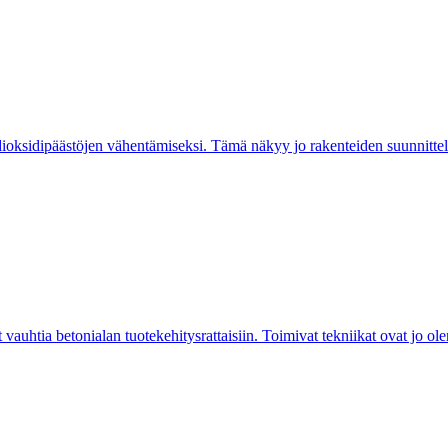
hiilidioksidipäästöjen vähentämiseksi. Tämä näkyy jo rakenteiden suunn
uhtia betonialan tuotekehitysrattaisiin. Toimivat tekniikat ovat jo olema