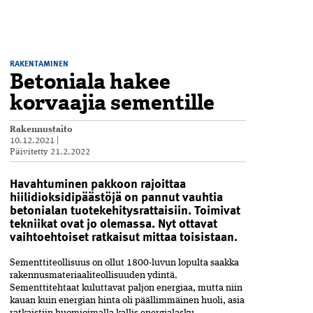
RAKENTAMINEN
Betoniala hakee
korvaajia sementille
Rakennustaito
10.12.2021
|
Päivitetty
21.2.2022
Havahtuminen pakkoon rajoittaa
hiilidioksidipäästöjä on pannut vauhtia
betonialan tuotekehitysrattaisiin. Toimivat
tekniikat ovat jo olemassa. Nyt ottavat
vaihtoehtoiset ratkaisut mittaa toisistaan.
Sementtiteollisuus on ollut 1800-luvun­ ­­lopulta saakka
rakennusmateriaali­teollisuuden ydintä.
Sementtitehtaat kuluttavat paljon energiaa, mutta niin
kauan­ kuin energian hinta oli päällimmäinen huoli,­ asia
ratkaistiin huomioimalla kallis energia­lasku