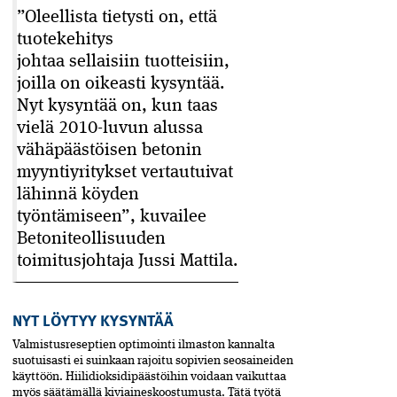
”Oleellista tietysti on, että
tuotekehitys
johtaa sellaisiin tuotteisiin,
joilla on oikeasti­ kysyntää.
Nyt kysyntää on, kun taas
vielä 2010-luvun alussa
vähäpäästöisen betonin
myyntiyritykset vertautuivat
lähinnä köyden
työntämiseen”, kuvailee
Betoniteollisuuden
toimitusjohtaja Jussi Mattila.
NYT LÖYTYY KYSYNTÄÄ
Valmistusreseptien optimointi ilmaston kannalta
suotuisasti ei suinkaan rajoitu sopivien seosaineiden
käyttöön. Hiilidioksidipäästöihin voidaan vaikuttaa
myös säätämällä kiviaineskoostumusta. Tätä työtä