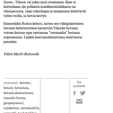
Green-, Vihreä- tai jokin muu avainsana. Kyse ei
kuitenkaan ole pelkästä markkinointikikasta tai
viherpesusta, vaan teknologia ja osaaminen kehittyvät
toden teolla, ja tietoa kertyy.
Esimerkiksi Rudus kehuu, miten sen vähäpäästöisen
betonin kehitystyössä havaittiin Vihreän betonin
voivan kuivua jopa vastaavaa ”normaalia” betonia
nopeammin. Lisäksi kuivumiskutistuma osoittautui
pieneksi.
Teksti Martti Ristimäki
Betolar
,
ASIASANAT
Jaa
artikkeli
betoni
,
betoniala
,
betonirakentaminen
,
Consolis Parma
,
geopolymeeri
,
Lujabetoni
,
metakaoliini
,