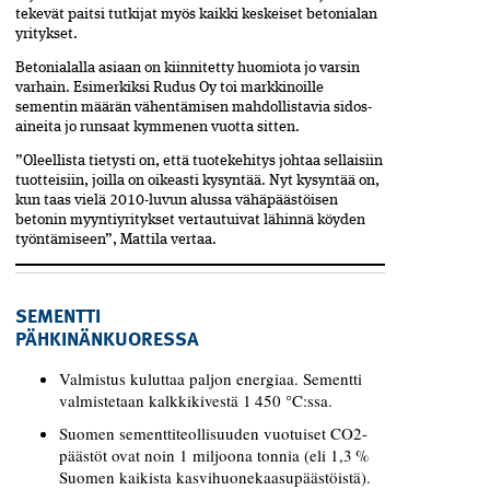
tekevät paitsi tutkijat myös kaikki keskeiset betonialan
yritykset.
Betonialalla asiaan on kiinnitetty huomiota jo varsin
varhain. Esimerkiksi Rudus Oy toi markkinoille
sementin määrän vähentämisen mahdollistavia sidos­
aineita jo runsaat kymmenen vuotta sitten.
”Oleellista tietysti on, että tuotekehitys johtaa sellaisiin
tuotteisiin, joilla on oikeasti kysyntää. Nyt kysyntää on,
kun taas vielä 2010-luvun alussa vähäpäästöisen
betonin myyntiyritykset vertautuivat lähinnä köyden
työntämiseen”, Mattila vertaa.
SEMENTTI
PÄHKINÄNKUORESSA
Valmistus kuluttaa paljon energiaa. Sementti
valmistetaan kalkkikivestä 1 450 °C:ssa.
Suomen sementtiteollisuuden vuotuiset CO2-
päästöt ovat noin 1 miljoona tonnia (eli 1,3 %
Suomen kaikista kasvihuonekaasupäästöistä).