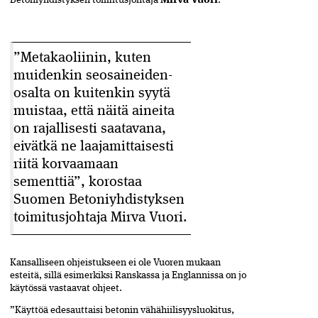
Betoniyhdistyksen toimitusjohtaja
Mirva Vuori
.
”Metakaoliinin, kuten
muidenkin seos­aineiden­
osalta on kuitenkin syytä
muistaa, että näitä aineita
on rajallisesti­ saatavana,
eivätkä ne laajamittaisesti
riitä­ korvaamaan
sementtiä”, korostaa
Suomen Betoniyhdistyksen
toimitusjohtaja Mirva Vuori.
Kansalliseen ohjeistukseen ei ole Vuoren mukaan
esteitä, sillä esimerkiksi Ranskassa ja Englannissa on jo
käytössä vastaavat ohjeet.
”Käyttöä edesauttaisi betonin vähähiilisyysluokitus,