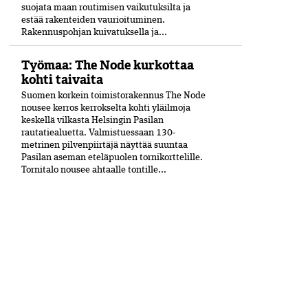
suojata maan routimisen vaikutuksilta ja
estää rakenteiden vaurioituminen.
Rakennuspohjan kuivatuksella ja...
Työmaa: The Node kurkottaa
kohti taivaita
Suomen korkein toimistorakennus The Node
nousee kerros kerrokselta kohti yläilmoja
keskellä vilkasta Helsingin Pasilan
rautatiealuetta. Valmistuessaan 130-
metrinen pilvenpiirtäjä näyttää suuntaa
Pasilan aseman eteläpuolen tornikorttelille.
Tornitalo nousee ahtaalle tontille...