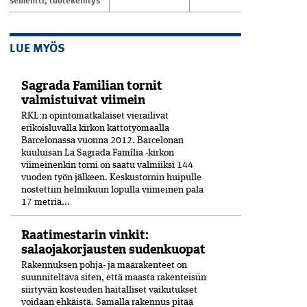
sementti
,
tuotekehitys
LUE MYÖS
Sagrada Familian tornit
valmistuivat viimein
RKL:n opintomatkalaiset vierailivat
erikoisluvalla kirkon kattotyömaalla
Barcelonassa vuonna 2012. Barcelonan
kuuluisan La Sagrada Família -kirkon
viimeinenkin torni on saatu valmiiksi­ 144
vuoden työn jälkeen. Keskustornin huipulle
nostettiin helmikuun lopulla viimeinen pala
17 metriä...
Raatimestarin vinkit:
salaojakorjausten sudenkuopat
Rakennuksen pohja- ja maarakenteet on
suunniteltava siten, että maasta rakenteisiin
siirtyvän kosteuden haitalliset vaikutukset
voidaan ehkäistä. Samalla rakennus pitää