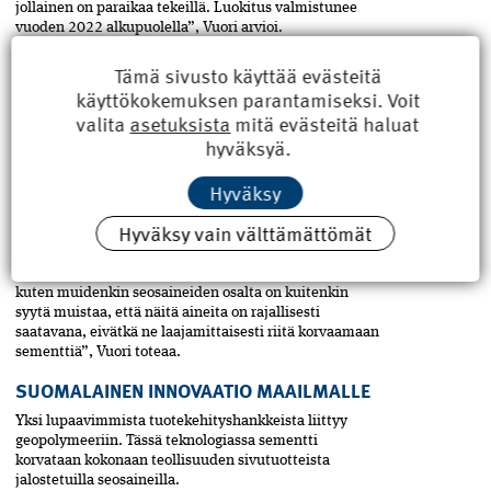
jollainen on paraikaa tekeillä. Luokitus valmistunee
vuoden 2022 alkupuolella”, Vuori arvioi.
Standardointi on kaiken kaikkiaan keskeinen edellytys
Tämä sivusto käyttää evästeitä
sille,­ ­että virallinen käyttö voi tulla sallituksi ja sitä
käyttökokemuksen parantamiseksi. Voit
kautta kasvaa. Jotta­ standardi voidaan myöntää,
valita
asetuksista
mitä evästeitä haluat
tarvitaan luotettavaa tietoa käyttökokemuksista. Jos
hyväksyä.
käyttökokemuksia ei ole kertynyt, ei ­voida myöskään
laatia standardia.
Hyväksy
”Se joka tapauksessa tiedetään, että esimerkiksi
metakaoliinien puhtausaste vaihtelee voimakkaasti.
Hyväksy vain välttämättömät
Betonin valmistuksessa optimaalisinta olisi
tehokkuuskertoimeltaan lentotuhkan ja
masuunikuonan väliin asettuva tuote. Metakaoliinin,
kuten muidenkin seosaineiden osalta on kuitenkin
syytä muistaa, että näitä­ ­aineita on rajallisesti
saatavana, eivätkä ne laajamittaisesti riitä korvaamaan
sementtiä”, Vuori toteaa.
SUOMALAINEN INNOVAATIO MAAILMALLE
Yksi lupaavimmista tuotekehityshankkeista liittyy
geopolymeeriin. Tässä teknologiassa sementti
korvataan kokonaan teollisuuden sivutuotteista
jalostetuilla seosaineilla.