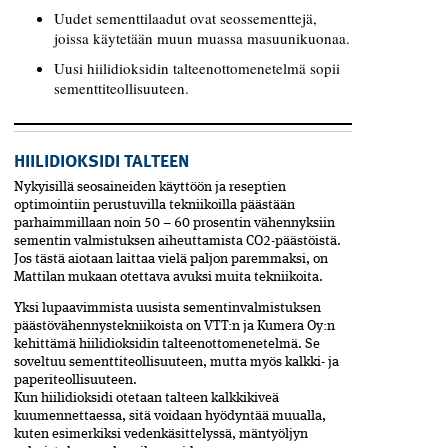
Uudet sementtilaadut ovat seossementtejä,
joissa käytetään muun muassa masuunikuonaa.
Uusi hiilidioksidin talteenottomenetelmä sopii
sementtiteollisuuteen.
HIILIDIOKSIDI TALTEEN
Nykyisillä seosaineiden käyttöön ja reseptien
optimointiin perustuvilla tekniikoilla päästään
parhaimmillaan noin 50 – 60 prosentin vähennyksiin
sementin valmistuksen aiheuttamista CO2-päästöistä.
Jos tästä aiotaan laittaa vielä paljon paremmaksi, on
Mattilan mukaan otettava avuksi muita tekniikoita.
Yksi lupaavimmista uusista sementinvalmistuksen
päästövähennystekniikoista on VTT:n ja Kumera Oy:n
kehittämä hiilidioksidin talteenottomenetelmä. Se
soveltuu sementtiteollisuuteen, mutta myös kalkki- ja
paperiteollisuuteen.
Kun hiilidioksidi otetaan talteen kalkkikiveä
kuumennettaessa, sitä voidaan hyödyntää muualla,
kuten esimerkiksi vedenkäsittelyssä, mäntyöljyn