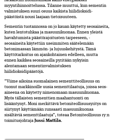
myyntihinnoittelussa. Tilanne muuttui, kun ­sementin
valmistuksen suuri osuus kaikista hiilidioksidi­
päästöistä nousi laajaan tietoisuuteen.
Sementin tuotannossa on jo kauan käytetty seos­aineita,
kuten lentotuhkaa ja masuunikuonaa. Ennen yleistä
havahtumista päästörajoitusten tarpeeseen, ­
seosaineita käytettiin useimmiten säätelemään
betonimassan lämmön- ja lujuuskehitystä. Tämä
käyttö­tarkoitus on ajankohtainen edelleen, mutta
ennen kaikkea seosaineilla pyritään nykyisin
alentamaan ­sementinvalmistuksen
hiilidioksidipäästöjä.
”Viime aikoina suomalainen sementtiteollisuus on
tuonut markkinoille uusia sementtilaatuja, joissa­ seos­
aineena on käytetty nimenomaan masuunikuonaa.
Myös tällaisten sementtien maahantuonti on
lisääntynyt. Moni merkittävä betoniteollisuusyritys on
siirtynyt käyttämään runsaasti masuunikuonaa
sisältäviä sementtilaatuja”, toteaa Betoniteollisuus ry:n
toimitusjohtaja
Jussi Mattila
.