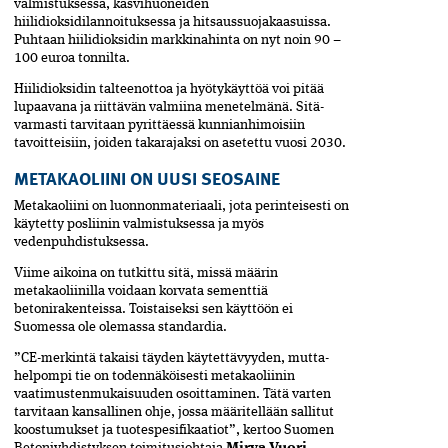
valmistuksessa, kasvihuoneiden
hiilidioksidilannoituksessa ja hitsaussuojakaasuissa.
Puhtaan hiilidioksidin markkinahinta on nyt noin 90 –
100 euroa tonnilta.
Hiilidioksidin talteenottoa ja hyötykäyttöä voi pitää
lupaavana ja riittävän valmiina menetelmänä. Sitä­
varmasti tarvitaan pyrittäessä kunnianhimoisiin
tavoitteisiin, joiden takarajaksi on asetettu vuosi 2030.
METAKAOLIINI ON UUSI SEOSAINE
Metakaoliini on luonnonmateriaali, jota perinteisesti on
käytetty posliinin valmistuksessa ja myös
vedenpuhdistuksessa.
Viime aikoina on tutkittu sitä, missä määrin
metakaoliinilla voidaan korvata sementtiä
betonirakenteissa. Toistaiseksi sen käyttöön ei
Suomessa ole olemassa standardia.
”CE-merkintä takaisi täyden käytettävyyden, mutta­­­
helpompi tie on todennäköisesti metakaolii­nin
vaatimustenmukaisuuden osoittaminen. Tätä varten
tarvitaan kansallinen ohje, jossa määritellään sallitut
koostumukset ja tuotespesifikaatiot”, kertoo Suomen