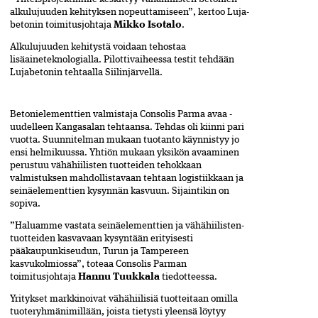
alkulujuuden kehityksen nopeuttamiseen”, kertoo Luja­
betonin toimitusjohtaja
Mikko Isotalo
.
Alkulujuuden kehitystä voidaan tehostaa
lisäaineteknologialla. Pilottivaiheessa testit tehdään
Lujabetonin ­tehtaalla Siilinjärvellä.
Betonielementtien valmistaja Consolis Parma avaa ­
uudelleen Kangasalan tehtaansa. Tehdas oli kiinni pari
vuotta. Suunnitelman mukaan tuotanto käynnistyy jo
ensi helmikuussa. Yhtiön mukaan yksikön avaaminen
perustuu vähähiilisten tuotteiden tehokkaan
valmistuksen mahdollistavaan tehtaan logistiikkaan ja
seinäelementtien kysynnän kasvuun. Sijaintikin on
sopiva.
”Haluamme vastata seinäelementtien ja vähähiilisten­
tuotteiden kasvavaan kysyntään erityisesti
pääkaupunki­seudun, Turun ja Tampereen
kasvukolmiossa”, toteaa Consolis Parman
toimitusjohtaja
Hannu Tuukkala
tiedotteessa.
Yritykset markkinoivat vähähiilisiä tuotteitaan omilla
tuoteryhmänimillään, joista tietysti yleensä löytyy